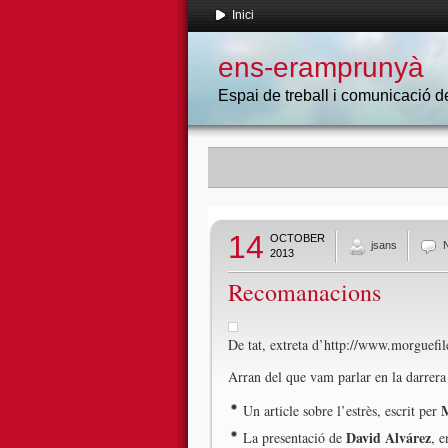
Inici
ens-eramprunyà
Espai de treball i comunicació
14
OCTOBER
jsans
2013
Recomanacions
De tat, extreta d’http://www.morguefi
Arran del que vam parlar en la darrera
Un article sobre l’estrès, escrit per
David Alvárez
La presentació de
, 