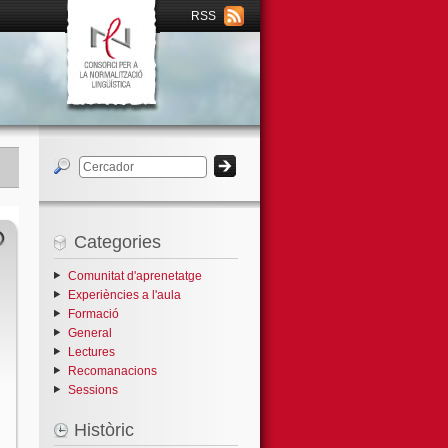
RSS
Categories
Comunitat d'aprenetatge
Experiències a l'aula
Formació
General
Lectures
Recomanacions
Sessions
Històric