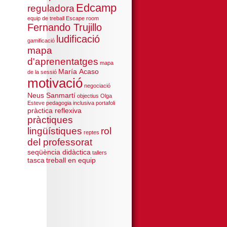
Edcamp
reguladora
equip de treball
Escape room
Fernando Trujillo
ludificació
gamificació
mapa
d'aprenentatges
mapa
María Acaso
de la sessió
motivació
negociació
Neus Sanmartí
objectius
Olga
Esteve
pedagogia inclusiva
portafoli
pràctica reflexiva
pràctiques
lingüístiques
rol
reptes
del professorat
seqüència didàctica
tallers
tasca
treball en equip