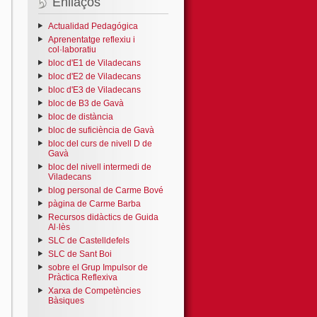
Enllaços
Actualidad Pedagógica
Aprenentatge reflexiu i
col·laboratiu
bloc d'E1 de Viladecans
bloc d'E2 de Viladecans
bloc d'E3 de Viladecans
bloc de B3 de Gavà
bloc de distància
bloc de suficiència de Gavà
bloc del curs de nivell D de
Gavà
bloc del nivell intermedi de
Viladecans
blog personal de Carme Bové
pàgina de Carme Barba
Recursos didàctics de Guida
Al·lès
SLC de Castelldefels
SLC de Sant Boi
sobre el Grup Impulsor de
Pràctica Reflexiva
Xarxa de Competències
Bàsiques