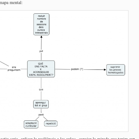
 mapa mental:
jectiu seria aplicar la resiliència a les aules: canviar la mirada que tenim cap