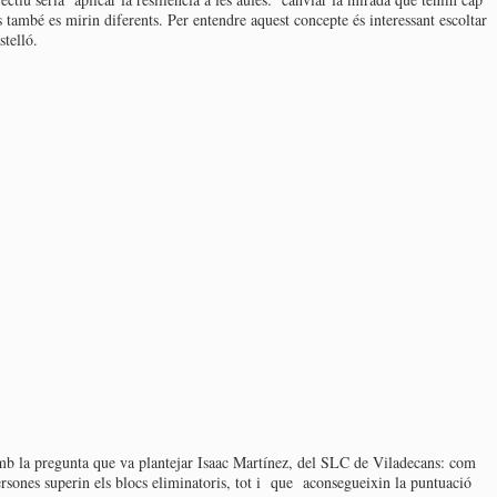
també es mirin diferents. Per entendre aquest concepte és interessant escoltar
telló.
amb la pregunta que va plantejar Isaac Martínez, del SLC de Viladecans: com
sones superin els blocs eliminatoris, tot i que aconsegueixin la puntuació