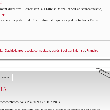
uí
.
Franciso Mora,
sament divendres. Entrevisten a
expert en neuroeducació,
u
aquí
.
exionar com podem fidelitzar l’alumnat o què ens podem trobar a l’aula.
ial
,
David Alvárez
,
escola connectada
,
estrès
,
fidelitzar l'alumnat
,
Franciso
omments
013
lickr.com/photos/24141546@N06/7710205034
 vam plantejar la pregunta que hauríem d’aconseguir respondre en aquesta