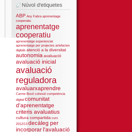
Núvol d'etiquetes
ABP
Any Fabra
aprenentage
cooperatiu
aprenentatge
cooperatiu
aprenentatge experiencial
aprenentatge per projectes
artefactes
atenció a la diversitat
digitals
autonomia
avaluació
avaluació inicial
avaluació
reguladora
avaluarxaprendre
Carme Bové
cohesió
competència
comunitat
digital
d'aprenentatge
criteris avaluatius
cultura compartida
curs
decàleg per
2012/13
incorporar l'avaluació