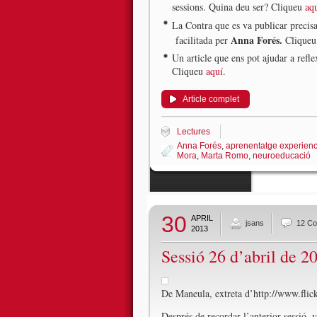
sessions. Quina deu ser? Cliqueu
aq
La Contra que es va publicar preci
Anna Forés.
facilitada per
Clique
Un article que ens pot ajudar a refl
Cliqueu
aquí
.
Article complet
Lectures
Anna Forés
,
aprenentatge experienc
Mora
,
Marta Romo
,
neuroeducació
30
APRIL
jsans
12 C
2013
Sessió 26 d’abril de 2
De Maneula, extreta d’http://www.f
Després de recordar l’anterior sessió,