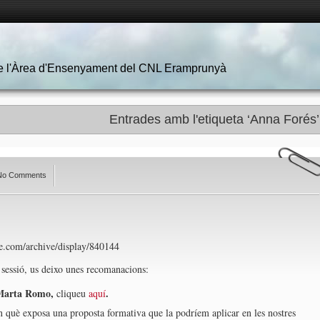
 de l'Àrea d'Ensenyament del CNL Eramprunyà
Entrades amb l'etiqueta ‘Anna Forés’
No Comments
le.com/archive/display/840144
 sessió, us deixo unes recomanacions:
Marta Romo,
.
cliqueu
aquí
en què exposa una proposta formativa que la podríem aplicar en les nostres