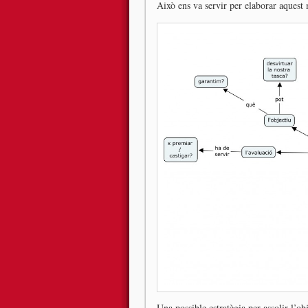
Això ens va servir per elaborar aquest
Una possible estratègia per assolir l’ob