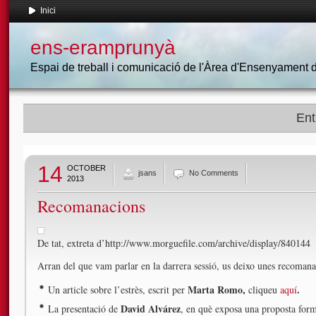
Inici
ens-eramprunyà
Espai de treball i comunicació de l'Àrea d'Ensenyament
Ent
14
OCTOBER
jsans
No Comments
2013
Recomanacions
De tat, extreta d’http://www.morguefile.com/archive/display/840144
Arran del que vam parlar en la darrera sessió, us deixo unes recomana
Marta Romo,
.
Un article sobre l’estrès, escrit per
cliqueu
aquí
David Alvárez
La presentació de
, en què exposa una proposta form