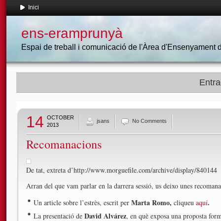
Inici
ens-eramprunyà
Espai de treball i comunicació de l'Àrea d'Ensenyament
Entra
14
OCTOBER
jsans
No Comments
2013
Recomanacions
De tat, extreta d’http://www.morguefile.com/archive/display/840144
Arran del que vam parlar en la darrera sessió, us deixo unes recomana
Marta Romo,
.
Un article sobre l’estrès, escrit per
cliqueu
aquí
David Alvárez
La presentació de
, en què exposa una proposta form