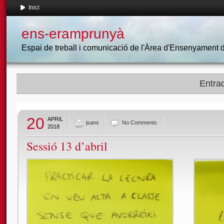
Inici
ens-eramprunyà
Espai de treball i comunicació de l'Àrea d'Ensenyament
Entrad
20
APRIL
jsans
No Comments
2018
Sessió 13 d’abril