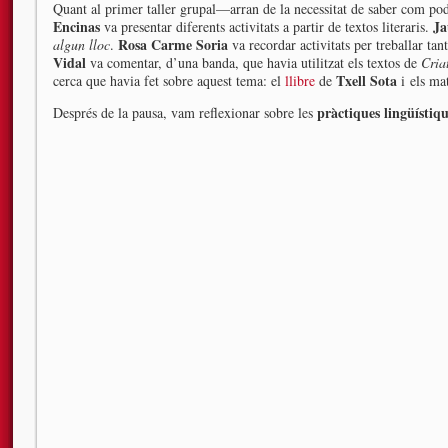
Quant al primer taller grupal—arran de la necessitat de saber com po
Encinas
Ja
va presentar diferents activitats a partir de textos literaris.
Rosa Carme Soria
algun lloc
.
va recordar activitats per treballar tan
Vidal
va comentar, d’una banda, que havia utilitzat els textos de
Cria
Txell Sota
cerca que havia fet sobre aquest tema: el
llibre
de
i
els mat
pràctiques lingüístiq
Després de la pausa, vam reflexionar sobre les