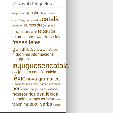
Núvol d'etiquetes
apòstrof
anglicisme
beure
bones
català
cap d'any;
carnestoltes
cursos
dret
cavallfort
empresa
etsiuts
erradicar
escola
expressions
fil
frase feta
ferro
frases fetes
gentilicis; osona;
got
hidrònims
informacions
itujugues
itujuguesencatala
jocs en català
justícia
jocs
lèxic
nova gramàtica
Osona
paraules
pillar; agafar; enxampar
porc
pujar i apujar; baixar i abaixar
riquesa lèxica
recursos
sinònims
temps
termcat
tonis
tèxtil
verbs
topònims
xoriço