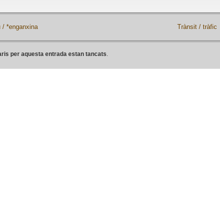
 / *enganxina
Trànsit / tràfic
ris per aquesta entrada estan tancats
.