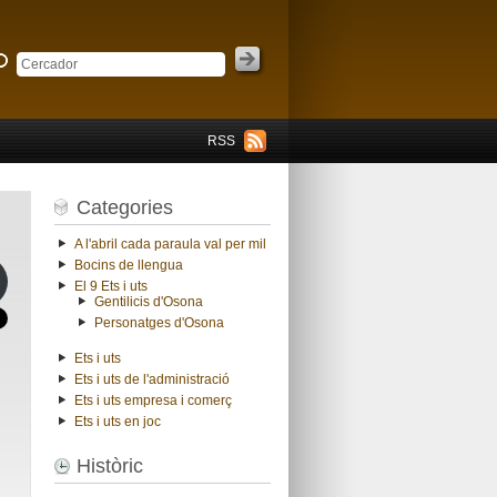
RSS
Categories
A l'abril cada paraula val per mil
Bocins de llengua
El 9 Ets i uts
Gentilicis d'Osona
Personatges d'Osona
Ets i uts
Ets i uts de l'administració
Ets i uts empresa i comerç
Ets i uts en joc
Històric