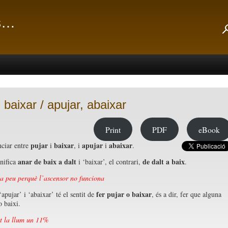
ts…
 baixar / apujar, abaixar
Print
PDF
eBook
pujar
baixar
apujar
abaixar
nciar entre
i
, i
i
.
anar de baix a dalt
de dalt a baix
gnifica
i ‘baixar’, el contrari,
.
a peu perquè l’ascensor no funciona
fer pujar o baixar
apujar’ i ‘abaixar’ té el sentit de
, és a dir, fer que alguna
o baixi.
t la llum un 11%