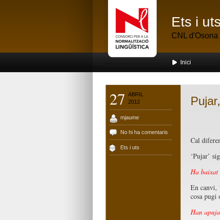
Ets i u
CNL d'Osona
Inici
27
ABRIL
Pujar,
2012
mjaume
No hi ha comentaris
Cal difere
Ets i uts
‘Pujar’ si
Ha baixat 
En canvi, ‘
cosa pugi 
Han apuja