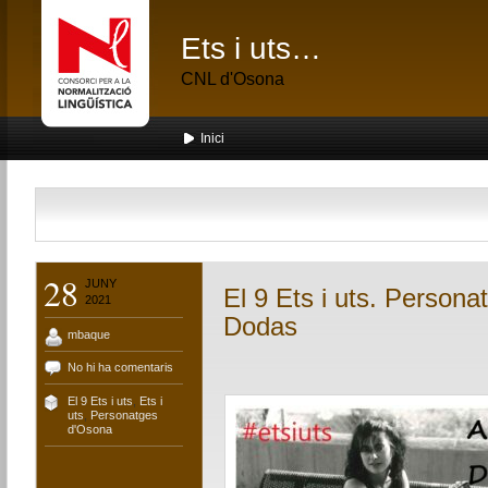
Ets i uts…
CNL d'Osona
Inici
28
JUNY
El 9 Ets i uts. Person
2021
Dodas
mbaque
No hi ha comentaris
El 9 Ets i uts
,
Ets i
uts
,
Personatges
d'Osona