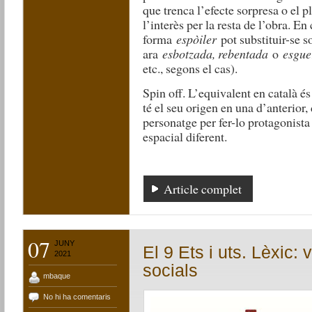
que trenca l’efecte sorpresa o el p
l’interès per la resta de l’obra. En
forma
espòiler
pot substituir-se s
ara
esbotzada, rebentada
o
esgue
etc., segons el cas).
Spin off. L’equivalent en català é
té el seu origen en una d’anterior, 
personatge per fer-lo protagonista 
espacial diferent.
Article complet
07
JUNY
El 9 Ets i uts. Lèxic:
2021
socials
mbaque
No hi ha comentaris