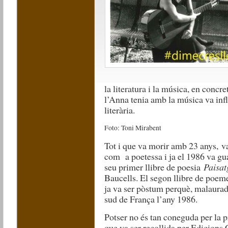
la literatura i la música, en concre
l’Anna tenia amb la música va infl
literària.
Foto: Toni Mirabent
Tot i que va morir amb 23 anys, va
com a poetessa i ja el 1986 va g
seu primer llibre de poesia
Paisat
Baucells
. El segon llibre de poem
ja va ser pòstum perquè, malaurad
sud de França l’any 1986.
Potser no és tan coneguda per la p
que va ser recollida per Edicions 