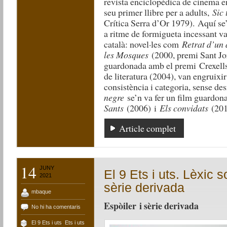
revista enciclopèdica de cinema en
seu primer llibre per a adults,
Sic
Crítica Serra d’Or 1979). Aquí se’
a ritme de formigueta incessant va
català: novel·les com
Retrat d’un 
les Mosques
(2000, premi Sant J
guardonada amb el premi Crexells,
de literatura (2004), van engruixir
consistència i categoria, sense de
negre
se’n va fer un film guardon
Sants
(2006) i
Els convidats
(201
Article complet
14
JUNY
El 9 Ets i uts. Lèxic s
2021
sèrie derivada
mbaque
Espòiler i sèrie derivada
No hi ha comentaris
El 9 Ets i uts
,
Ets i uts