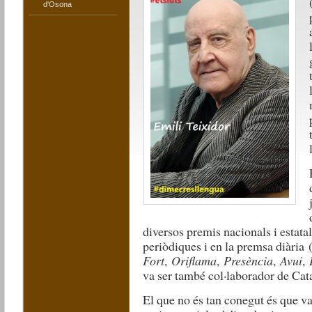
d'Osona
diversos premis nacionals i estata
periòdiques i en la premsa diària 
Fort
,
Oriflama
,
Presència
,
Avui
,
va ser també col·laborador de Cat
El que no és tan conegut és que va