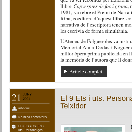
llibre
Capvespres de foc i grana
, 
1981, va rebre el Premi de Narrat
Riba, coeditora d’aquest llibre, co
narrativa de l’escriptora tenen mol
les escrivia de forma simultània.
L’Ateneu de Folgueroles va institu
Memorial Anna Dodas i Noguer de
millor òpera prima publicada en lle
la memòria de l’autora que li don
Article complet
21
JUNY
El 9 Ets i uts. Perso
2021
Teixidor
mbaque
No hi ha comentaris
El 9 Ets i uts
,
Ets i
uts
,
Personatges