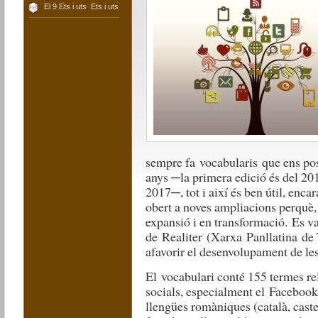
El 9 Ets i uts
,
Ets i uts
sempre fa
vocabularis
que ens po
anys ─
la primera edició és del 201
2017
─, tot i així és ben útil, encar
obert a noves ampliacions perquè
,
expansió i en transformació.
Es va
de
Realiter
(Xarxa
Panllatina
de 
afavorir el desenvolupament de le
El
vocabulari conté 155 termes re
socials, especialment el
Faceboo
llengüe
s romàniques (català, cast