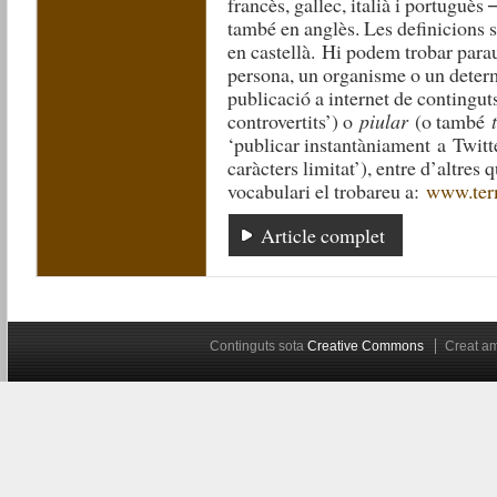
francès, gallec, italià i portuguès 
també en anglès. Les definicions s
en castellà.
Hi podem trobar para
persona, un organisme o un deter
publicació a internet de contingu
controvertits’) o
piular
(
o també
‘p
ublicar instantàniament
a
Twitt
caràcters limitat’), entre d’altres
vocabulari el trobareu a:
www.term
Article complet
Continguts sota
Creative Commons
Creat 