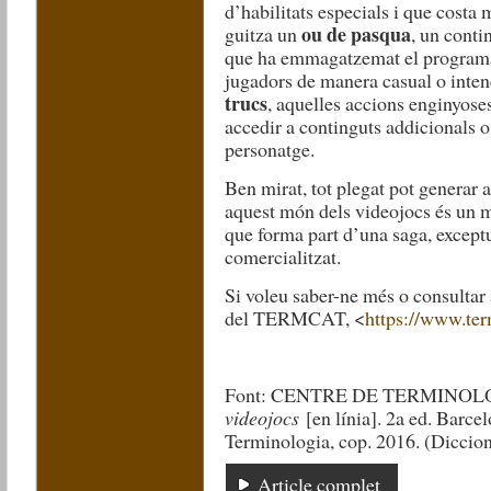
d’habilitats especials i que costa 
ou de pasqua
guitza un
, un conti
que ha emmagatzemat el programad
jugadors de manera casual o inten
trucs
, aquelles accions enginyos
accedir a continguts addicionals o 
personatge.
Ben mirat, tot plegat pot generar a
aquest món dels videojocs és un m
que forma part d’una saga, except
comercialitzat.
Si voleu saber-ne més o consultar 
del TERMCAT, <
https://www.ter
Font: CENTRE DE TERMINOL
videojocs
[en línia]. 2a ed. Bar
Terminologia, cop. 2016. (Diccion
Article complet