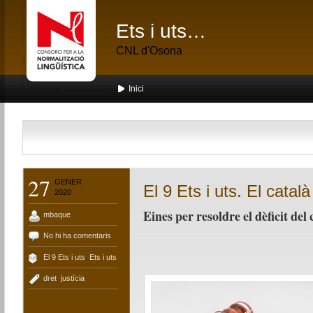
Ets i uts…
CNL d'Osona
Inici
27
GENER
El 9 Ets i uts. El català
2020
Eines per resoldre el dèficit del
mbaque
No hi ha comentaris
El 9 Ets i uts
,
Ets i uts
dret
,
justícia