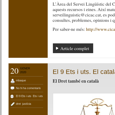
L’Àrea del Servei Lingüístic del Co
aquests recursos i eines. Així mate
serveilinguistic@cicac.cat, es pod
consultes, problemes, opinions i q
Per saber-ne més:
http://www.cica
Article complet
20
GENER
El 9 Ets i uts. El cata
2020
El Dret també
mbaque
No hi ha comentaris
El 9 Ets i uts
,
Ets i uts
dret
,
justícia