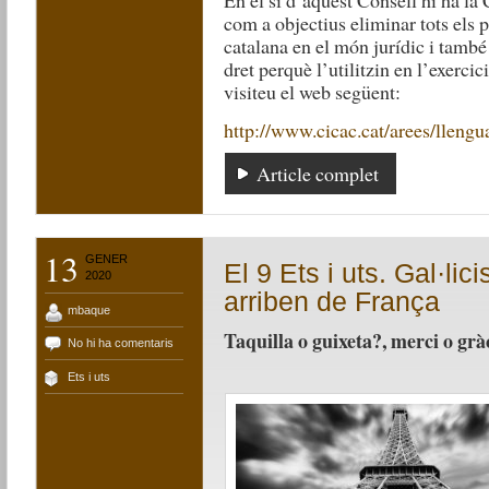
En el si d’aquest Consell hi ha l
com a objectius eliminar tots els p
catalana en el món jurídic i també 
dret perquè l’utilitzin en l’exerci
visiteu el web següent:
http://www.cicac.cat/arees/llengu
Article complet
13
GENER
El 9 Ets i uts. Gal·li
2020
arriben de França
mbaque
Taquilla o guixeta?, m
No hi ha comentaris
Ets i uts