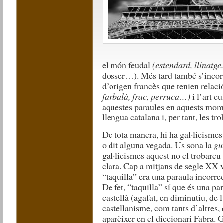
el món feudal
(estendard, llinatge.
dosser…). Més tard també s’incorp
d’origen francès que tenien relac
farbalà, frac, perruca…)
i l’art cu
aquestes paraules en aquests mome
llengua catalana i, per tant, les tr
De tota manera, hi ha gal·licismes
o dit alguna vegada. Us sona la
gu
gal·licismes aquest no el trobareu
clara. Cap a mitjans de segle XX 
“taquilla” era una paraula incorrec
De fet, “taquilla” sí que és una pa
castellà (agafat, en diminutiu, de 
castellanisme, com tants d’altres, 
aparèixer en el diccionari Fabra. 