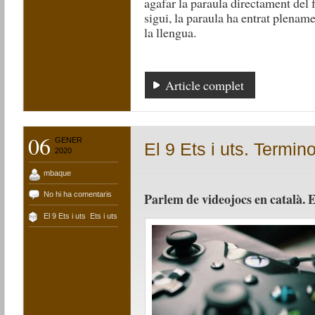
agafar la paraula directament del 
sigui, la paraula ha entrat plename
la llengua.
Article complet
06
GENER
El 9 Ets i uts. Termin
2020
mbaque
No hi ha comentaris
Parlem de videojocs en català.
El 9 Ets i uts
,
Ets i uts