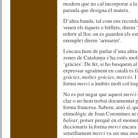
modern que no cal incorporar a la
paraula que designa el mateix.
D’altra banda, tal com ens recorda
venen els tiquets o bitllets, direm 
referir al lloc on es guarden els e
exemple) direm ‘armariet’.
I encara hem de parlar d’una altr
zones de Catalunya s’ha estès molt
‘gràcies’. De fet, si ho busquem a
expressar agraïment en català es f
gràcies
,
moltes gràcies
,
mercès
. 
forma
merci
a àmbits molt col·loq
No es pot negar que aquest
merci
clar o no hem trobat documentat p
forma francesa. Sabem, això sí, qu
etimològic de Joan Coromines ni r
balear
, potser perquè en el momen
diccionaris la forma
merci
encara 
senzillament
merci
va ser una mod