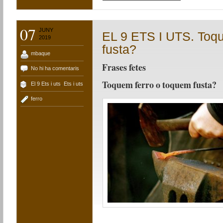
07
JUNY
EL 9 ETS I UTS. Toq
2019
fusta?
mbaque
Frases fetes
No hi ha comentaris
Toquem ferro o toquem fusta?
El 9 Ets i uts
,
Ets i uts
ferro