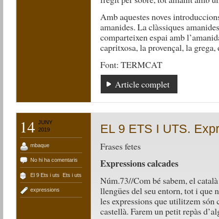
Amb aquestes noves introduccions
amanides. La clàssiques amanides 
comparteixen espai amb l’amanida 
capritxosa, la provençal, la grega, 
Font: TERMCAT
Article complet
14
JUNY
EL 9 ETS I UTS. Exp
2019
Frases fetes
mbaque
No hi ha comentaris
Expressions calcades
El 9 Ets i uts
,
Ets i uts
Núm.73//Com bé sabem, el català 
llengües del seu entorn, tot i que 
expressions
les expressions que utilitzem són
castellà. Farem un petit repàs d’a