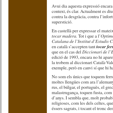
Avui dia aquesta expressió encara 
context, és clar. Actualment es diu
contra la desgràcia, contra l’infortu
superstició.
En castellà per expressar el mateix
tocar madera.
Tot i que a l’
Optim
Catalana de l’Institut d’Estudis 
en català s’accepten tant
tocar fer
que en el cas del
Diccionari de l’
edició de 1993, encara no hi apare
la trobem al diccionari Català-Va
exemple, però en canvi sí que hi 
No som els únics que toquem ferro,
moltes llengües com ara l’alemany,
rus, el búlgar, el portuguès, el grec
malastrugança, toquen fusta, com 
d’anys. I sembla que, molt probab
religioses, com les dels celtes, qu
éssers sagrats, i tocant el tronc d