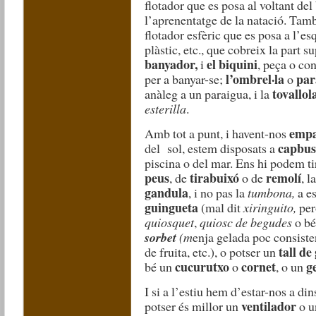
flotador que es posa al voltant del 
l’aprenentatge de la natació. Tamb
flotador esfèric que es posa a l’e
plàstic, etc., que cobreix la part 
banyador,
el biquini
i
, peça o co
l’ombrel·la
par
per a banyar-se;
o
tovallol
anàleg a un paraigua, i la
esterilla
.
empa
Amb tot a punt, i havent-nos
capbus
del sol, estem disposats a
piscina o del mar. Ens hi podem t
peus
tirabuixó
remolí
, de
o de
, l
gandula
, i no pas la
tumbona,
a e
guingueta
(mal dit
xiringuito,
per
quiosquet
,
quiosc de begudes
o b
sorbet
(m
enja gelada poc consiste
tall de
de fruita, etc.), o potser un
cucurutxo
cornet
g
bé un
o
, o un
I si a l’estiu hem d’estar-nos a din
ventilador
potser és millor un
o 