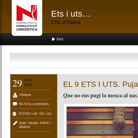
Ets i uts…
CNL d'Osona
Inici
29
JUNY
EL 9 ETS I UTS. Pujar
2019
Que no ens pugi la mosca al na
mbaque
No hi ha comentaris
El 9 Ets i uts
,
Ets i uts
pujar i apujar; baixar i
abaixar