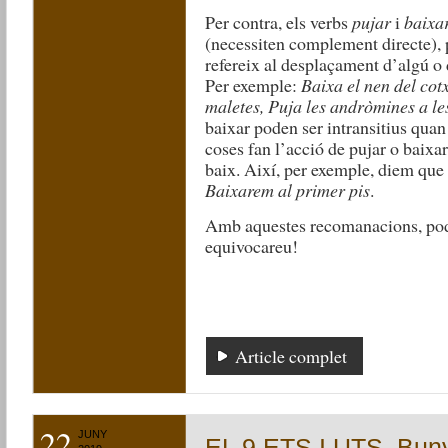
Per contra, els verbs
pujar
i
baixa
(necessiten complement directe), 
refereix al desplaçament d’algú o 
Per exemple:
Baixa el nen del cotx
maletes, Puja les andròmines a l
baixar poden ser intransitius quan
coses fan l’acció de pujar o baixar,
baix. Així, per exemple, diem qu
Baixarem al primer pis
.
Amb aquestes recomanacions, pode
equivocareu!
Article complet
22
JUNY
EL 9 ETS I UTS. Buny