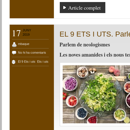
Article complet
17
JUNY
EL 9 ETS I UTS. Par
2019
Parlem de neologismes
mbaque
No hi ha comentaris
Les noves amanides i els nous t
El 9 Ets i uts
,
Ets i uts