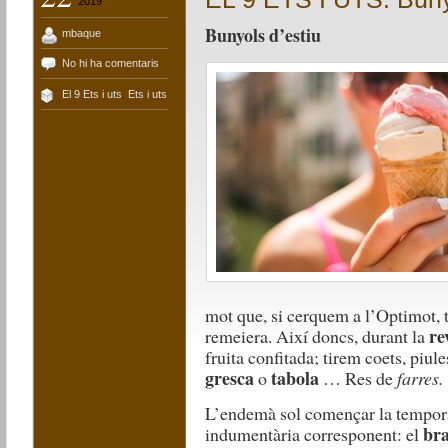
2019
Bunyols d’estiu
mbaque
No hi ha comentaris
El 9 Ets i uts
,
Ets i uts
mot que, si cerquem a l’Optimot, 
re
remeiera. Així doncs, durant la
fruita confitada; tirem coets, piule
gresca
tabola
o
… Res de
farres.
L’endemà sol començar la temporad
bra
indumentària corresponent: el