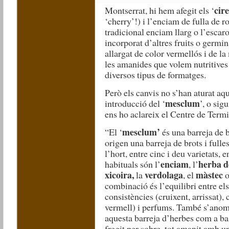
cir
Montserrat, hi hem afegit els ‘
‘cherry’!) i l’enciam de fulla de r
tradicional enciam llarg o l’escar
incorporat d’altres fruits o germin
allargat de color vermellós i de l
les amanides que volem nutritives
diversos tipus de formatges.
Però els canvis no s’han aturat aq
mesclum
introducció del ‘
’, o sig
ens ho aclareix el Centre de Te
mesclum’
“El ‘
és una barreja de b
origen una barreja de brots i fulles
l’hort, entre cinc i deu varietats
enciam
herba d
habituals són l’
, l’
xicoira,
verdolaga
màstec
la
, el
o
combinació és l’equilibri entre el
consistències (cruixent, arrissat), 
vermell) i perfums. També s’anom
aquesta barreja d’herbes com a bas
fregit per sobre, tot amanit amb un