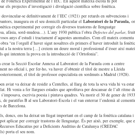
 de Fonètica Experimental de l’IEC. En aquest mateixa escola hi pot
par
els
projectes d’investigació i divulgació científica
sobre fonètica
.
 desvincular-se definitivament de l’IEC
(1921)
per retards en subvencions i
Laboratori de la Paraula,
bantors, inaugura en el seu domicili parti
cular el
o
onètica experimental per corregir els diversos trastorns de llenguatge
sa, afàsia, sord-mudesa…). L’any 1930 publica l’obra
Defectes del parlar
, frui
osos anys d’estudi i tractament d’aquestes anomalies. Com ell mateix comenta
obra “en l’orgull d’haver sigut nosaltres els primers d’haver introduït la fonèti
al a la nostra terra […] creiem un deure moral i professional d’ésser així mate
s qui intentem la prova en la introducció de l’Ortofonia”.
 crear la Secció Escolar Annexa al Laboratori de la Paraula com a centre
ent no oficial i, per fer-ho, va haver
d’obtenir el títol de mestre a Lleida
osteriorment, el títol de professor especialista en
sord
muts a Madrid (1928).
ben aviat va deixa
r de residir a Centelles, al llarg de tota la seva vida hi va estar
at. Hi venia a fer llargues estades que aprofitava per descansar de l’alt ritme d
e s’imposava, escrivia poesia i pintava quadres.
Va morir el 30 de gener de 193
,
de paratifus B al seu Laboratori-Escola i el van enterrar l’endemà
al cementir
ts de Barcelona
.
ls, doncs, ens ha deixat un llegat important en el camp de la fonètica catalana i
pot aplicar per corregir trastorns de llenguatge. És per això, per exemple, que e
Recursos Educatius per a Deficients Auditius de Catalunya (CREDAC
ls) porta el seu nom.