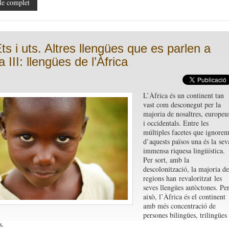
le complet
ts i uts. Altres llengües que es parlen a
III: llengües de l’Àfrica
L’Àfrica és un continent tan
vast com desconegut per la
majoria de nosaltres, europeu
i occidentals. Entre les
múltiples facetes que ignore
d’aquests països una és la
sev
immensa riquesa lingüística.
Per sort, amb la
descolonització, la majoria de
regions han revaloritzat les
seves llengües autòctones. Pe
això, l’Àfrica és el continent
amb més concentració de
persones bilingües, trilingües
s.