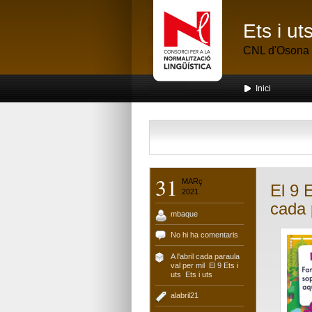
Ets i u
CNL d'Osona
Inici
31
MARç
El 9 E
2021
cada 
mbaque
No hi ha comentaris
A l'abril cada paraula
val per mil
,
El 9 Ets i
uts
,
Ets i uts
alabril21