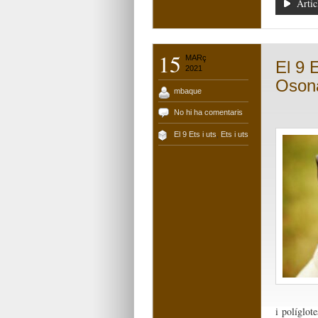
Artic
15
MARç
El 9 E
2021
Osona 
mbaque
No hi ha comentaris
El 9 Ets i uts
,
Ets i uts
i políglote