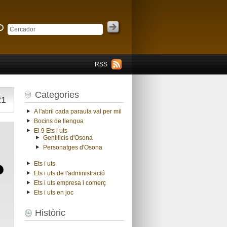
RSS
Categories
21
A l'abril cada paraula val per mil
Bocins de llengua
El 9 Ets i uts
Gentilicis d'Osona
Personatges d'Osona
Ets i uts
Ets i uts de l'administració
Ets i uts empresa i comerç
Ets i uts en joc
Històric