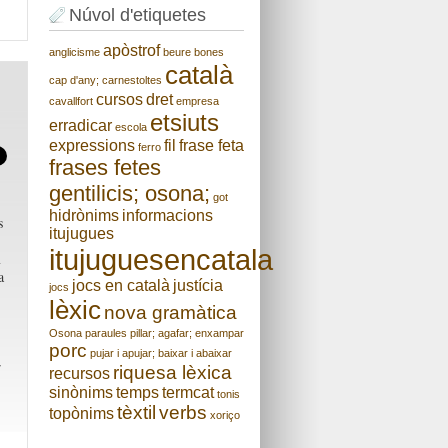
Núvol d'etiquetes
apòstrof
anglicisme
beure
bones
català
cap d'any;
carnestoltes
cursos
dret
cavallfort
empresa
etsiuts
erradicar
escola
expressions
fil
frase feta
ferro
frases fetes
gentilicis; osona;
got
hidrònims
informacions
s
itujugues
itujuguesencatala
m
a
jocs en català
justícia
jocs
lèxic
nova gramàtica
Osona
paraules
pillar; agafar; enxampar
porc
pujar i apujar; baixar i abaixar
r
riquesa lèxica
recursos
sinònims
temps
termcat
tonis
tèxtil
verbs
topònims
xoriço