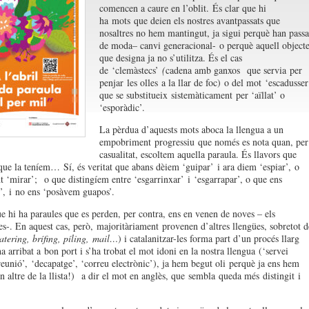
comencen a caure en l’oblit.
És clar que hi
ha
mots
que deien els nostres avantpassats que
nosaltres no hem mantingut, ja sigui perquè han passa
de moda
– canvi generacional-
o perquè aquell object
que designa ja no s’uti
litza. És el cas
de
‘
clemàstecs
’
(
cadena amb ganxos
que servi
a
per
penjar
les olles
a la llar de foc)
o de
l mot
‘escadusser
que se substitueix
sistemàticament
per ‘aïllat’ o
‘esporàdic’
.
La pèrdua d’aquests mots aboca la llengua a un
empobriment
progressiu
que només es nota quan, per
casualitat, escoltem aquella paraula. És llavors que
que la teníem…
Sí, és veritat que abans dèiem ‘guipar’
i ara diem ‘espiar’
,
o
t ‘mirar’
;
o que distingíem entre ‘esgarrinxar’
i
‘esgarrapar’
, o que ens
’
,
i
no ens ‘posàvem guapos’.
e hi ha paraules que es perden, per contra, ens en venen de noves – els
s-. En aquest cas, però,
majoritàriament
provenen d’altres llengües, sobretot d
a
tering
, brífing, píling,
mail
…
) i catalanitzar-les forma part d’un procés llarg
a arribat a
bon port i s’ha trobat el mot idoni en la nostra llengua
(‘servei
‘reunió’,
‘decapatge’
, ‘correu electrònic’)
, ja hem begut oli
perquè ja ens hem
n altre de la llist
a!)
a dir el mot en anglès, que
sembla
queda més
distingit
i