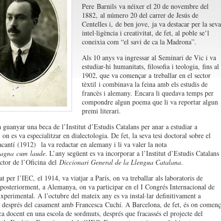
Pere Barnils v
a néixer el 20 de novembre del
1882
,
al número 20 del carrer de Jesús de
Centelle
s i
,
de ben jove
,
ja va destacar per la seva
intel·ligència i creativitat, de fet, al poble se’l
coneixia com “el savi de ca la Madrona”.
Als 10 anys va ingressar al Seminari de Vic i va
estudiar-hi
humanitats, filosofia i teologia,
fins al
1902
, que va començar a
treballar en el sector
tèxtil
i combinava la feina amb els estudis de
francès i alemany
.
E
ncara li quedava temps per
compondre algun poema que li va reportar algun
premi literari.
 guanyar una beca de l’Institut d’Estudis Catalans per anar a estudiar a
n es va especialitzar en dialectologia. De fet, la seva tesi doctoral sobre el
acantí
(1912)
la va redactar en alemany i li va valer la nota
agna cum laude
. L’any següent es va incorporar a l’Institut d’Estudis Catalans
ctor de l’Oficina
del
Diccionari General de la Llengua Catalana
.
t per l’IEC,
el 1914, va viatjar a París, on va treballar als laboratoris de
, posteriorment, a Alemanya, on va participar en el I Congrés Internacional de
xperimental. A l’octubre del mateix any es va instal·lar definitivament a
 després del casament amb Francesca Cuchí. A Barcelona, de fet, és on començ
ca docent en una escola de sord
muts, després que fracassés el projecte del