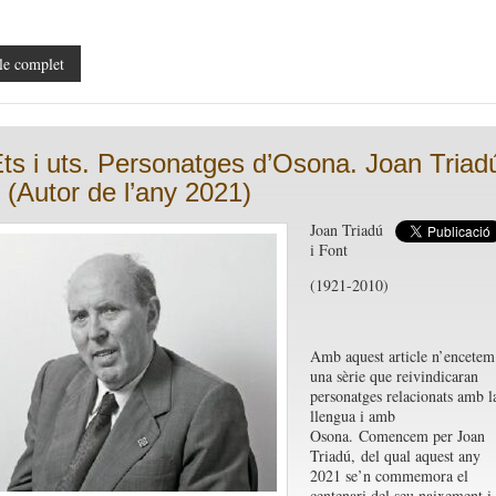
le complet
Ets i uts. Personatges d’Osona. Joan Triad
t (Autor de l’any 2021)
Joan Triadú
i Font
(1921-2010)
Amb aquest article n’encetem
una sèrie que reivindicaran
personatges relacionats amb l
llengua i amb
Osona.
Comencem per Joan
Triadú,
del qual aquest any
2021 se’n commemora el
centenari del seu naixement i