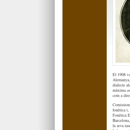
El 1908 va
Alemanya, o
dialecte al
màxima
m
com a dire
Comissiona
fonètica i
Fonètica E
Barcelona,
la seva tas