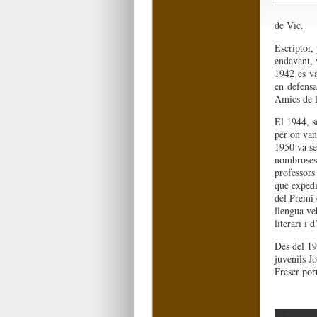
de Vic.
Escriptor
,
endavant, 
1942
es
va
en
defensa
Amics de l
El 1944, s
per on van
1950 va se
nombroses 
professors
que expedi
del Premi 
llengua veh
literari i 
Des del 19
juvenils Jo
Freser por