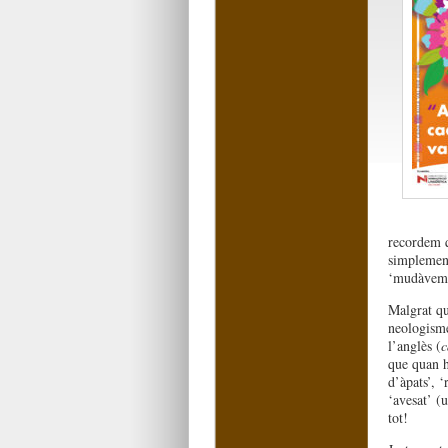
recordem 
simplemen
‘mudàvem
Malgrat qu
neologisme
l’anglès (
c
que quan h
d’àpats’, 
‘avesat’ (u
tot!