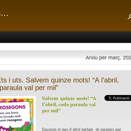
ts…
Arxiu per març, 20
ts i uts. Salvem quinze mots! “A l’abril,
paraula val per mil”
Salvem
quinze
mots
! “A
l’abril, cada paraula val
per mil”
Encetem el mes d’abril parlant de paraules que