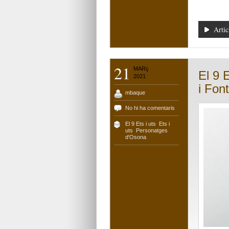
Artic
21
MARç
El 9 
2021
i Fon
mbaque
No hi ha comentaris
El 9 Ets i uts
,
Ets i
uts
,
Personatges
d'Osona