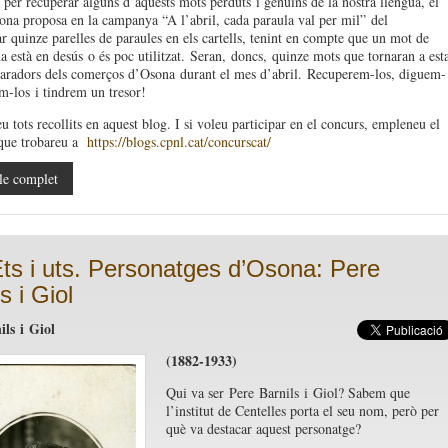
per recuperar alguns d’aquests mots perduts
i genuïns de la nostra llengua
, el
a proposa en la campanya “A l’abril, cada paraula val per mil”
del
r quinze par
elles de paraules en els cartells, tenint en compte que un mot de
a està en desús
o és poc utilitzat
.
Seran
,
doncs
,
quinze mots que tornaran a est
aradors dels comerços d’Osona
durant el mes d’abril
.
Recuperem-los, diguem-
m-los
i tindrem un tresor!
u tots recollits en aquest
blog. I si voleu participar en el concurs, empleneu el
que trobareu a
https://blogs.cpnl.cat/concurscat/
le complet
Ets i uts. Personatges d’Osona: Pere
s i Giol
ils i Giol
(1882-1933)
Qui va ser
Pere Barnils i Giol
? Sabem que
l’institut de Centelles porta el seu nom, però per
què va destacar aquest personatge?