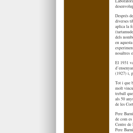
Laboratori
desenvolu
Després de
diverses ti
aplica la f
(tartamude
dels nombr
en aquesta 
experiment
nosaltres
el
El 1931 va
d’ensenyam
(1927) i, p
Tot i que 
molt vincul
treball qu
als 50 anys
de les Cor
Pere Barni
de com es 
Centre de 
Pere Barni