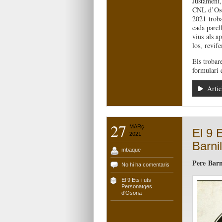
Justament
,
CNL d’Oson
2021
troba
cada parell
vius
als ap
los,
revife
Els trobare
formulari 
Artic
27
MARç
El 9 
2021
Barnil
mbaque
Pere Barn
No hi ha comentaris
El 9 Ets i uts
,
Personatges
d'Osona