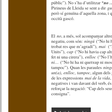
públic”). No s’ha d’utilitzar *
no 
Pirineus de Lleida se sent a dir
gu
però sí genuïna d’aquella zona, i 
occità gascó.
El
no
, a més, sol acompanyar altr
negatiu, com són:
ningú
(“No hi h
trobat res que m’agradi”),
mai
(“N
Units”),
cap
(“No hi havia cap alt
fet ni una cirera”),
enlloc
(“No l’h
ni…
(“No hi ha ni quetxup ni mos
tampoc”). Quan les paraules
ning
un(a)
,
enlloc
,
tampoc
, algun del
de les expressions
mai de la vida
negatives i van davant del verb, és
reforçar la negació: “Cap dels seu
consigna”.