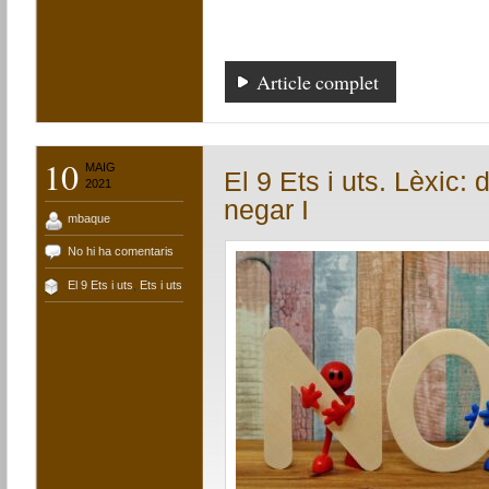
Article complet
10
MAIG
El 9 Ets i uts. Lèxic:
2021
negar I
mbaque
No hi ha comentaris
El 9 Ets i uts
,
Ets i uts