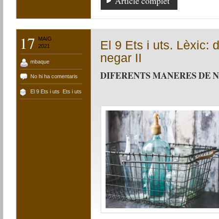
Article complet
17
MAIG
El 9 Ets i uts. Lèxic:
2021
negar II
mbaque
DIFERENTS MANERES DE NE
No hi ha comentaris
El 9 Ets i uts
,
Ets i uts