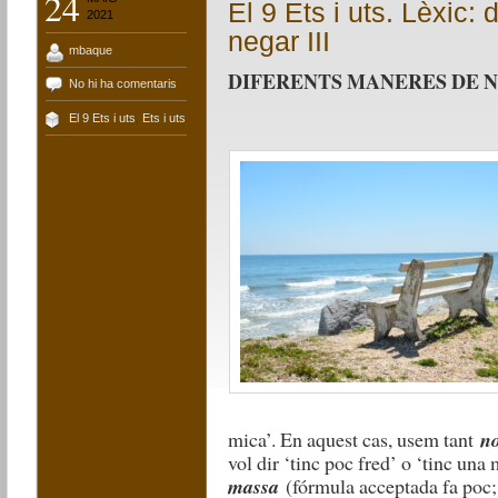
24
El 9 Ets i uts. Lèxic:
2021
negar III
mbaque
DIFERENTS MANERES DE NE
No hi ha comentaris
El 9 Ets i uts
,
Ets i uts
mica’. En aquest cas, usem tant
n
vol dir ‘tinc poc fred’ o ‘tinc un
massa
(fórmula acceptada fa poc;