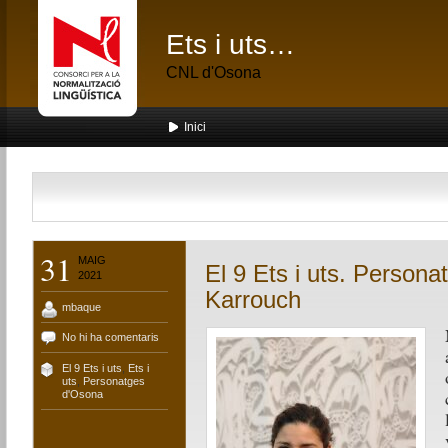
Ets i uts…
CNL d'Osona
Inici
31
MAIG
El 9 Ets i uts. Persona
2021
Karrouch
mbaque
No hi ha comentaris
El 9 Ets i uts
,
Ets i
uts
,
Personatges
d'Osona