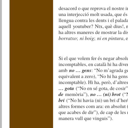
desacord o que reprova el nostre i
una interjecció molt usada, que é
llengua contra les dents i el palad
aquell
youtuber
?
Ntx
, què dius!,
ha altres maneres de mostrar la d
borratxo
;
ni boig
;
ni en pintura
, 
Si el que volem fer és negar abso
incomptables, en català hi ha dive
amb
no … gens
: “No m’agrada ge
equivalent a zero), “No hi ha gen
incomptable). Hi ha, però, d’altr
… gota
(“No en sé gota, de cosir
de
memòria”),
no … (ni) brot
(“N
bri
(“No hi havia (ni) un bri d’he
altres formes com ara: en absolut
que acabes de dir”), de cap de le
manera vull que vinguis”).