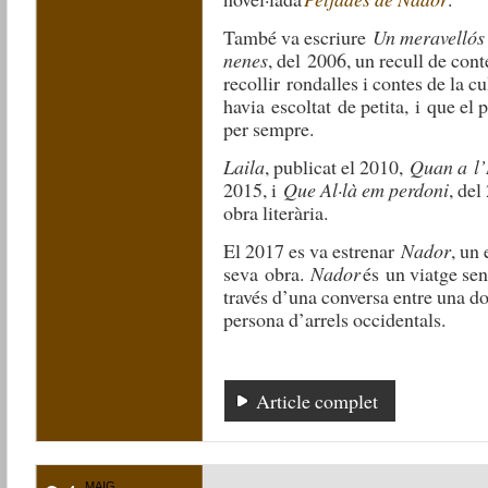
També va escriure
Un meravellós 
nenes
, del
2006
, un recull de con
recollir
rondalles i contes de la cu
havia
escoltat
de petita
,
i
que el p
per sempre.
Laila
, publicat el 2010,
Quan a l’
2015, i
Que Al·là em perdoni
, del
obra literària.
El 2017 es va estrenar
Nador
, un
seva
obra.
Nador
és
un viatge sen
través d’una conversa entre una d
persona d’arrels occidentals.
Article complet
MAIG