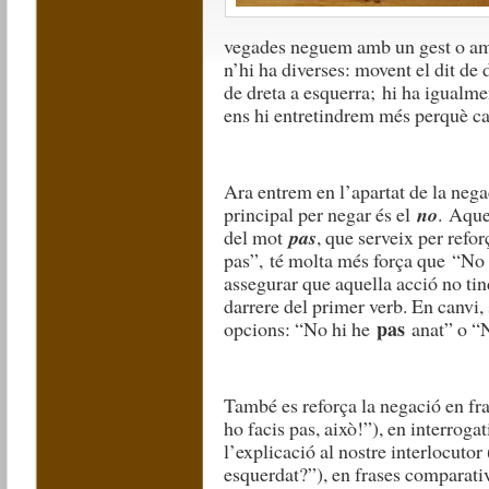
vegades neguem amb un gest o am
n’hi ha diverses: movent el dit de 
de dreta a esquerra;
hi ha igualmen
ens hi entretindrem més perquè cad
Ara entrem en l’apartat de la nega
principal per negar és el
no
.
Aques
del mot
pas
, que serveix per refo
pas”,
té molta més força que
“No 
assegurar que aquella acció no ti
darrere del primer verb. En canvi,
pas
opcions: “No hi he
anat” o “
També es reforça la negació en fr
ho facis pas, això!”), en interro
l’explicació al nostre interlocutor 
esquerdat?”), en frases comparati