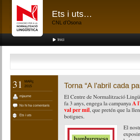
Ets i uts…
CNL d'Osona
Inici
31
MARç
Torna “A l’abril cada pa
2015
El Centre de Normalització Lingü
mjaume
A l
fa 3 anys, engega la campanya
No hi ha comentaris
val per mil
, que pretén que la lle
botigues.
Ets i uts
El nost
exposin