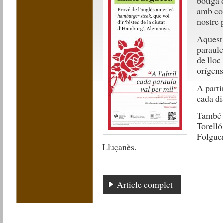
botiga 
amb con
nostre 
Aquest
paraule
de lloc
orígen
A parti
cada di
També e
Torelló
Folguer
Lluçanès.
Article complet