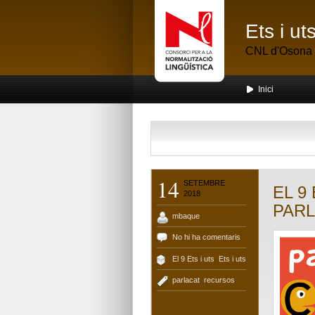
Ets i u
CNL d'Osona
Inici
14
SETEMBRE
EL 9 
2018
PARL
mbaque
No hi ha comentaris
El 9 Ets i uts
,
Ets i uts
parlacat
,
recursos