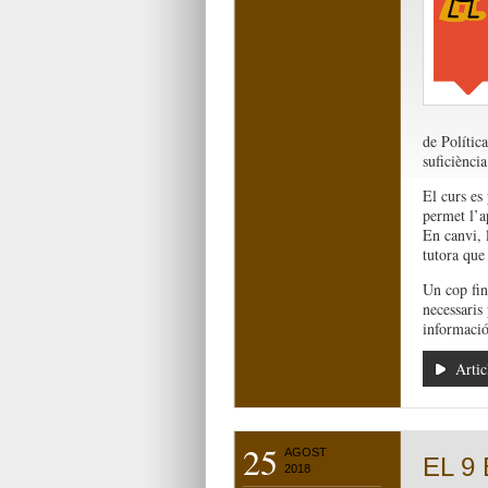
de Política
suficiència
El curs es 
permet l’a
En canvi, 
tutora que
Un cop fina
necessaris 
informació
Artic
25
AGOST
EL 9 
2018