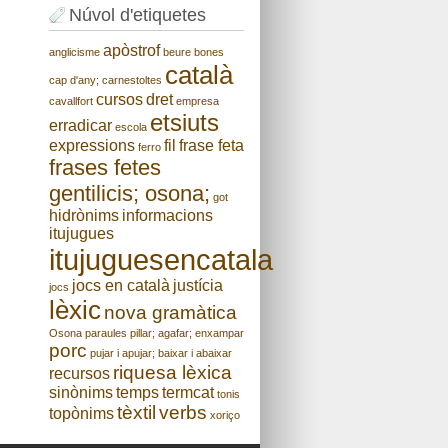
Núvol d'etiquetes
apòstrof
anglicisme
beure
bones
català
cap d'any;
carnestoltes
cursos
dret
cavallfort
empresa
etsiuts
erradicar
escola
expressions
fil
frase feta
ferro
frases fetes
gentilicis; osona;
got
hidrònims
informacions
itujugues
itujuguesencatala
jocs en català
justícia
jocs
lèxic
nova gramàtica
Osona
paraules
pillar; agafar; enxampar
porc
pujar i apujar; baixar i abaixar
riquesa lèxica
recursos
sinònims
temps
termcat
tonis
tèxtil
verbs
topònims
xoriço