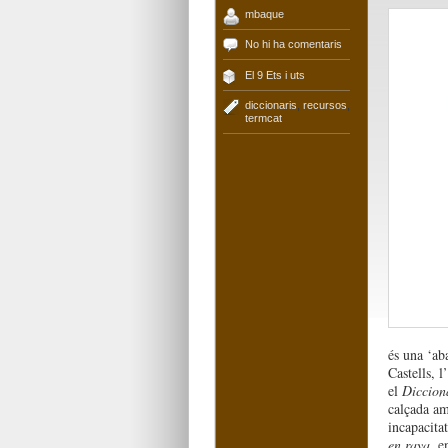
mbaque
No hi ha comentaris
El 9 Ets i uts
diccionaris
,
recursos
,
termcat
és una ‘aba
Castells, l
el
Dicciona
calçada am
incapacita
en raya
, e