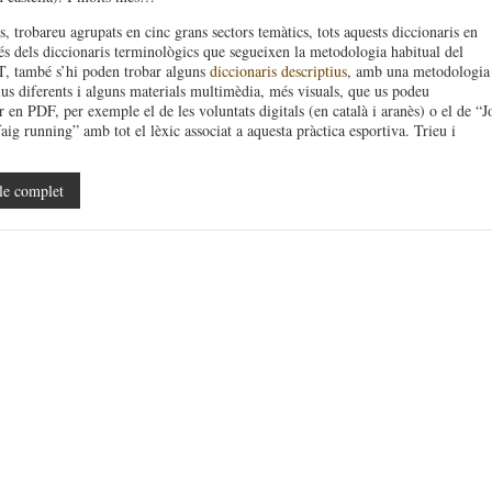
, trobareu agrupats en cinc grans sectors temàtics, tots aquests diccionaris en
és dels diccionaris terminològics que segueixen la metodologia habitual del
també s’hi poden trobar alguns
diccionaris descriptius
, amb una metodologia 
ius diferents i alguns materials multimèdia, més visuals, que us podeu
 en PDF, per exemple el de les voluntats digitals (en català i aranès) o el de “J
aig running” amb tot el lèxic associat a aquesta pràctica esportiva. Trieu i
le complet