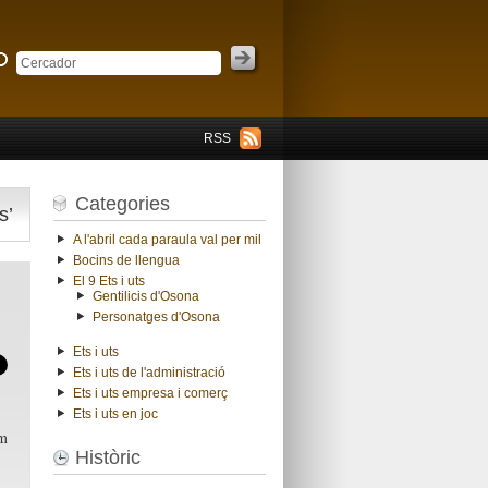
RSS
Categories
s’
A l'abril cada paraula val per mil
Bocins de llengua
El 9 Ets i uts
Gentilicis d'Osona
Personatges d'Osona
Ets i uts
Ets i uts de l'administració
Ets i uts empresa i comerç
Ets i uts en joc
om
Històric