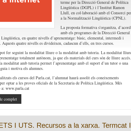
terme per la Direcció General de Política
Lingüística (DGPL) i l’Institut Ramon
Llull, en col·laboració amb el Consorci pe
a la Normalització Lingüística (CPNL).
La proposta formativa s’organitza, d’acord
amb els programes de la Direcció General
 Lingüística, en quatre nivells d’aprenentatge: bàsic, elemental, intermedi i
. Aquests quatre nivells es divideixen, cadascun d’ells, en tres cursos.
pot fer seguint la modalitat lliure o la modalitat amb tutoria. La modalitat lliur
prenentatge totalment autònom, ja que els materials del curs són de lliure accés.
la modalitat amb tutoria permet l’aprenentatge amb el suport d’un tutor o una
 guia i motiva els alumnes.
litzats els cursos del Parla.cat, l’alumnat haurà assolit els coneixements
per optar a les proves oficials de la Secretaria de Política Lingüística. Més
 a: www.parla.cat
le complet
ETS I UTS. Recursos a la xarxa. Termcat I