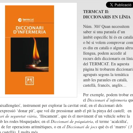
TERMCAT II:
DICCIONARIS EN LÍNIA
Núm. 30// Quan necessitem
saber si una paraula d’un
àmbit específic hi és en català
o bé si volem comprovar co
es diu en català o alguna altra
llengua, podem accedir al
recurs dels diccionaris en líni
del TERMCAT. En aquesta
pàgina hi trobarem diccionari
agrupats segons la temàtica
amb les paraules en català,
castellà, francès, anglès…
Per exemple, podem trobar e
el
Diccionari d’infermeria
qu
ixallengües’, instrument per explorar la cavitat oral; en el diccionari dels
’expressió ‘donar pit’, que vol dir pressionar amb el pit la pinya del castell; en
ri de seguretat viària
, ‘lliscament’, que és el moviment d’un vehicle sobre la
b les rodes bloquejades; en el
Diccionari de psiquiatria
, el terme ‘acalcúlia’,
t de fer operacions aritmètiques, o en
el Diccionari de jocs
què és el ‘marro’
(3
n castellà). I molts més…