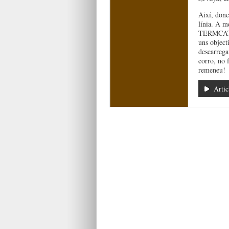
Així, doncs
línia. A m
TERMCAT, 
uns object
descarregar
corro, no f
remeneu!
Artic