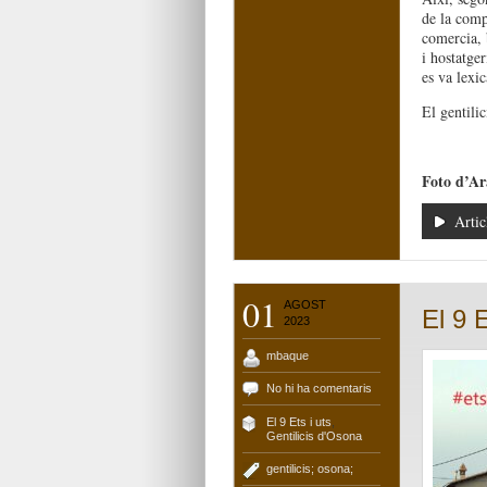
de la compo
comercia, 
i hostatge
es va lexic
El gentili
Foto d’Ar
Artic
01
AGOST
El 9 
2023
mbaque
No hi ha comentaris
El 9 Ets i uts
,
Gentilicis d'Osona
gentilicis; osona;