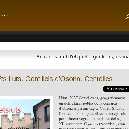
ts…
Entrades amb l'etiqueta ‘gentilicis; osona
ts i uts. Gentilicis d’Osona. Centelles
Núm. 292// Centelles és, geogràficament,
un dels últims pobles de la comarca
d’Osona si partim cap al Vallès. Situat a
l’entrada del congost, el seu nom apareix
per primera vegada en registres del segle
XII escrit com
Centeyes
(recordem, com
vam veure amb el Brull, que és recurrent e