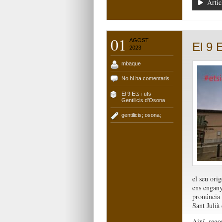
Artic
01
AGOST
El 9 
2023
mbaque
No hi ha comentaris
El 9 Ets i uts
,
Gentilicis d'Osona
gentilicis; osona;
el seu ori
ens enganyi
pronúncia 
Sant Julià
Així, sego