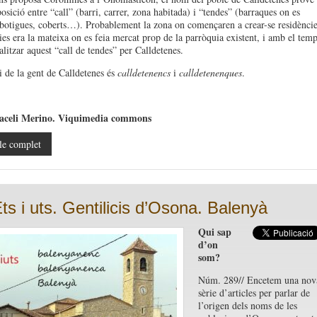
sició entre “call” (barri, carrer, zona habitada) i “tendes” (barraques on es
botigues, coberts…). Probablement la zona on començaren a crear-se residèncie
ries era la mateixa on es feia mercat prop de la parròquia existent, i amb el temp
alitzar aquest “call de tendes” per Calldetenes.
ci de la gent de Calldetenes és
calldetenencs
i
calldetenenques
.
aceli Merino. Viquimedia commons
le complet
Ets i uts. Gentilicis d’Osona. Balenyà
Qui sap
d’on
som?
Núm. 289// Encetem una nov
sèrie d’articles per parlar de
l’origen dels noms de les