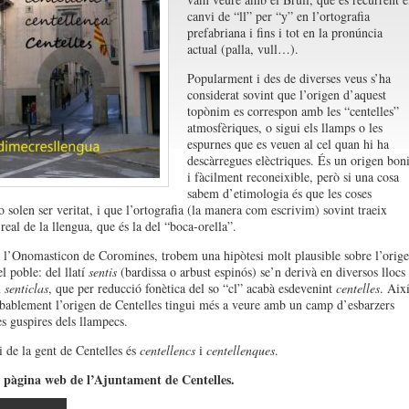
canvi de “ll” per “y” en l’ortografia
prefabriana i fins i tot en la pronúncia
actual (palla, vull…).
Popularment i des de diverses veus s’ha
considerat sovint que l’origen d’aquest
topònim es correspon amb les “centelles”
atmosfèriques, o sigui els llamps o les
espurnes que es veuen al cel quan hi ha
descàrregues elèctriques. És un origen bon
i fàcilment reconeixible, però si una cosa
sabem d’etimologia és que les coses
o solen ser veritat, i que l’ortografia (la manera com escrivim) sovint traeix
real de la llengua, que és la del “boca-orella”.
 l’Onomasticon de Coromines, trobem una hipòtesi molt plausible sobre l’orig
l poble: del llatí
sentis
(bardissa o arbust espinós) se’n derivà en diversos llocs
m
senticlas
, que per reducció fonètica del so “cl” acabà esdevenint
centelles
. Aix
bablement l’origen de Centelles tingui més a veure amb un camp d’esbarzers
s guspires dels llampecs.
i de la gent de Centelles és
centellencs
i
centellenques
.
a pàgina web de l’Ajuntament de Centelles.