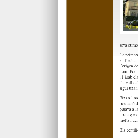
seva etimol
La primera
en l’actua
l’origen d
nom. Podri
i l’àrab cl
“la vall d
sigui una 
Fins a l’a
fundació d
pujava a l
hostatgeri
molts nucli
Els gentil