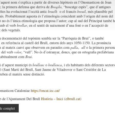
’aquest nom s’explica a partir de diverses hipòtesis en l’Onomasticon de Joan
 la primera defensa que deriva de
Brogilo,
“boscatge espès”, que d’antigues
ltes ha evolucionat l’occità antic
bruelh
o el francès
breuil
, més plausible pel
aís. Probablement aquesta és l’etimologia coincident amb l’origen del nom del
ò no és l’única etimologia que proposa l’autor; cap al sud del Principat també h
amb el verb
brollar
, en el sentit de naixement d’una font o en l’accepció de
 dels vegetals.
 documentació del topònim sembla ser la “Parròquia de Brui”, o també
, en referència al castell del Brull, entorn dels anys 1050-1150. La pronúncia
 al mateix canvi que observem en paraules com
palla
,
ull
o la primera person
t del verb
voler
, “vull”. No és d’estranyar, doncs, que en ortografia prefabriana
 habitualment com
Brui
.
ci d’aquest municipi és
brullenc
o
brullenca
, i els habitants dels diferents sectors
ó (Sant Martí del Brull, Sant Jaume de Viladrover o Sant Cristòfor de La
reben el mateix sense distinció.
omasticon Cataloniae
https://oncat.iec.cat/
b de l’Ajuntament Del Brull
Història – Inici (elbrull.cat)
le complet