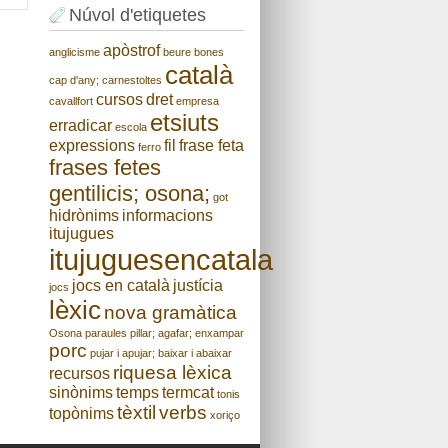
Núvol d'etiquetes
apòstrof
anglicisme
beure
bones
català
cap d'any;
carnestoltes
cursos
dret
cavallfort
empresa
etsiuts
erradicar
escola
expressions
fil
frase feta
ferro
frases fetes
gentilicis; osona;
got
hidrònims
informacions
itujugues
itujuguesencatala
jocs en català
justícia
jocs
lèxic
nova gramàtica
Osona
paraules
pillar; agafar; enxampar
porc
pujar i apujar; baixar i abaixar
riquesa lèxica
recursos
sinònims
temps
termcat
tonis
tèxtil
verbs
topònims
xoriço