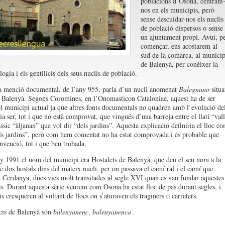
poblacions d’Osona, centrant
nos en els municipis, però
sense descuidar-nos els nuclis
de població dispersos o sense
un ajuntament propi. Avui, p
començar, ens acostarem al
sud de la comarca, al municip
de Balenyà, per conèixer la
ogia i els gentilicis dels seus nuclis de població.
 menció documental, de l’any 955, parla d’un nucli anomenat
Balegnano
situa
l Balenyà. Segons Coromines, en l’Onomasticon Cataloniae, aquest ha de ser
el municipi actual ja que altres fonts documentals no quadren amb l’evolució de
a ser, tot i que no està comprovat, que vingués d’una barreja entre el llatí “vall
àssic “àljanan” que vol dir “dels jardins”. Aquesta explicació definiria el lloc c
els jardins”, però com hem comentat no ha estat comprovada i és probable que
invenció, tot i que ben trobada.
ny 1991 el nom del municipi era Hostalets de Balenyà, que deu el seu nom a la
e dos hostals dins del mateix nucli, per on passava el camí ral i el camí que
a Cerdanya, dues vies molt transitades al segle XVI quan es van fundar aquestes
es. Durant aquesta sèrie veurem com Osona ha estat lloc de pas durant segles, i
s cresqueren al voltant de llocs on s’aturaven els traginers o carreters.
icis de Balenyà són
balenyanenc
,
balenyanenca
.