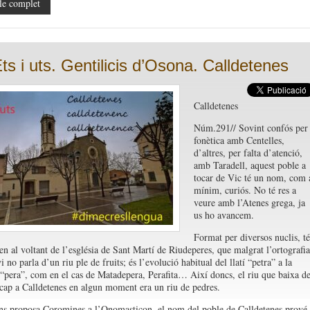
le complet
Ets i uts. Gentilicis d’Osona. Calldetenes
Calldetenes
Núm.291// Sovint confós per
fonètica amb Centelles,
d’altres, per falta d’atenció,
amb Taradell, aquest poble a
tocar de Vic té un nom, com 
mínim, curiós. No té res a
veure amb l’Atenes grega, ja
us ho avancem.
Format per diversos nuclis, té
gen al voltant de l’església de Sant Martí de Riudeperes, que malgrat l’ortografia
 no parla d’un riu ple de fruits; és l’evolució habitual del llatí “petra” a la
“pera”, com en el cas de Matadepera, Perafita… Així doncs, el riu que baixa d
 cap a Calldetenes en algun moment era un riu de pedres.
ns proposa Coromines a l’Onomasticon, el nom del poble de Calldetenes prové