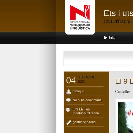
Ets i u
CNL d'Osona
Inici
04
SETEMBRE
El 9 E
2023
Centelles
mbaque
No hi ha comentaris
El 9 Ets i uts
,
Gentilicis d'Osona
gentilicis; osona;