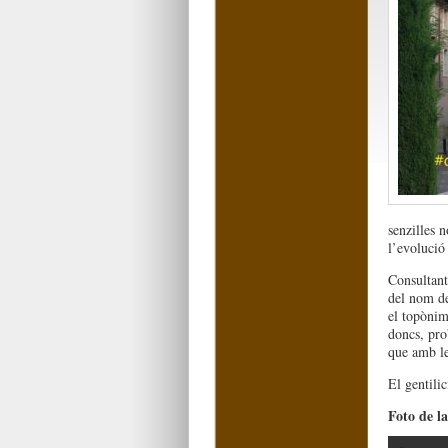
senzilles n
l’evolució 
Consultant
del nom de
el topòni
doncs, pro
que amb le
El gentilic
Foto de l