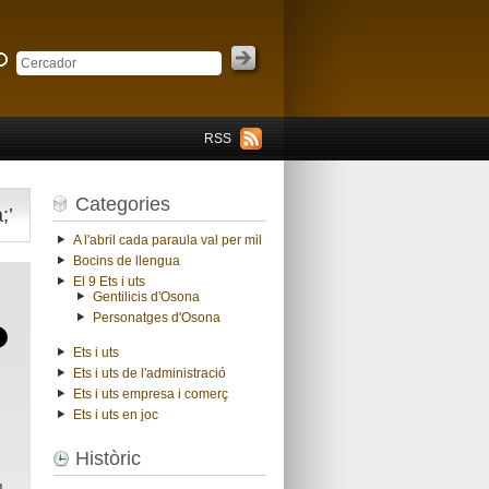
RSS
Categories
;’
A l'abril cada paraula val per mil
Bocins de llengua
El 9 Ets i uts
Gentilicis d'Osona
Personatges d'Osona
Ets i uts
Ets i uts de l'administració
Ets i uts empresa i comerç
Ets i uts en joc
Històric
l