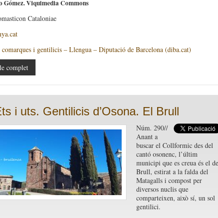
eo Gómez. Viquimedia Commons
omasticon Cataloniae
ya.cat
 comarques i gentilicis – Llengua – Diputació de Barcelona (diba.cat)
le complet
ts i uts. Gentilicis d’Osona. El Brull
Núm. 290//
Anant a
buscar el Collformic des del
cantó osonenc, l’últim
municipi que es creua és el de
Brull, estirat a la falda del
Matagalls i compost per
diversos nuclis que
comparteixen, això sí, un sol
gentilici.