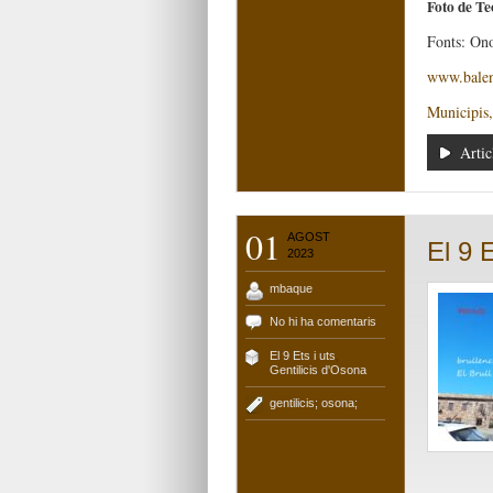
Foto de T
Fonts: On
www.balen
Municipis,
Artic
01
AGOST
El 9 E
2023
mbaque
No hi ha comentaris
El 9 Ets i uts
,
Gentilicis d'Osona
gentilicis; osona;