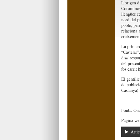
L’origen d
Coromines;
llengües ce
nord del p
poble, per
relaciona 
creixement
La primera
“Castelar”
brui
respon
del presen
fos escrit
El gentili
de poblaci
Castanya) 
Fonts: On
Pàgina we
Artic