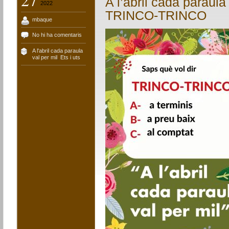
A l’abril cada paraula
2022
TRINCO-TRINCO
mbaque
No hi ha comentaris
A l'abril cada paraula
val per mil
,
Ets i uts