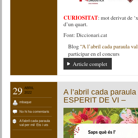
CURIOSITAT
: mot derivat de ‘
d’un quart.
Font: Diccionari.cat
Blog
“A l’abril cada paraula val
participar en el concurs
Article complet
29
ABRIL
A l’abril cada paraula
2022
ESPERIT DE VI –
mbaque
No hi ha comentaris
A l'abril cada paraula
val per mil
,
Ets i uts