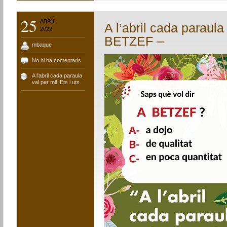
25
ABRIL
A l’abril cada paraula
2022
BETZEF –
mbaque
No hi ha comentaris
A l'abril cada paraula
val per mil
,
Ets i uts