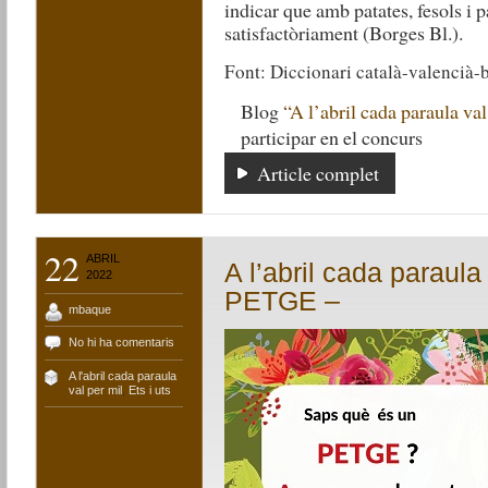
indicar que amb patates, fesols i p
satisfactòriament (Borges Bl.).
Font: Diccionari català-valencià-
Blog
“A l’abril cada paraula val
participar en el concurs
Article complet
22
ABRIL
A l’abril cada paraula
2022
PETGE –
mbaque
No hi ha comentaris
A l'abril cada paraula
val per mil
,
Ets i uts