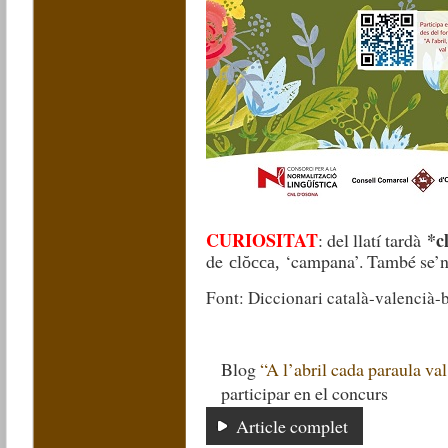
CURIOSITAT
*c
: del llatí tardà
de
‘campana’. També se’n 
clŏcca,
Font: Diccionari català-valencià-b
Blog
“A l’abril cada paraula val
participar en el concurs
Article complet