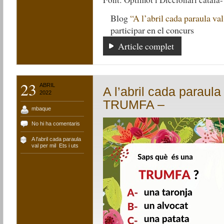
Blog
“A l’abril cada paraula val
participar en el concurs
Article complet
23
ABRIL
A l’abril cada paraula
2022
TRUMFA –
mbaque
No hi ha comentaris
A l'abril cada paraula
val per mil
,
Ets i uts