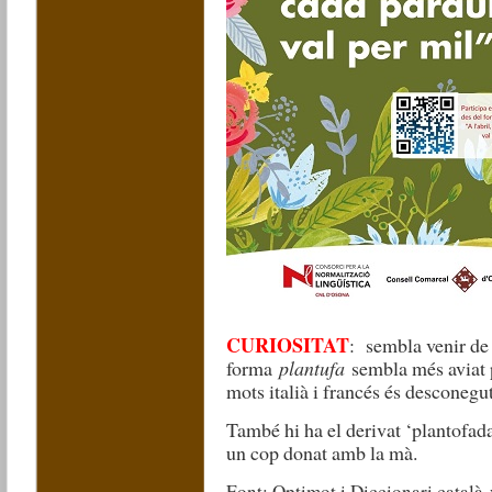
CURIOSITAT
:
sembla venir de 
forma
plantufa
sembla més aviat p
mots italià i francés és desconegut
També hi ha el derivat ‘plantofada
un cop donat amb la mà.
Font: Optimot i Diccionari català