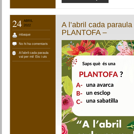
24
ABRIL
A l’abril cada paraula
2022
PLANTOFA –
mbaque
No hi ha comentaris
A l'abril cada paraula
val per mil
,
Ets i uts