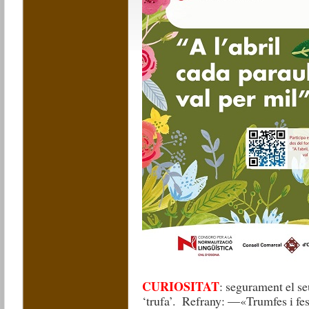
CURIOSITAT
: segurament el s
‘trufa’.
Refrany:
—«Trumfes i feso