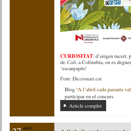
CURIOSITAT
: d’origen incert,
de
Cali
, a Colòmbia, on es deguer
‘escanyapits’
Font: Diccionari.cat
Blog
“A l’abril cada paraula val
participar en el concurs
Article complet
27
ABRIL