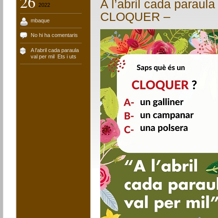
26
A l’abril cada paraula
2022
CLOQUER –
mbaque
No hi ha comentaris
A l'abril cada paraula
val per mil
,
Ets i uts