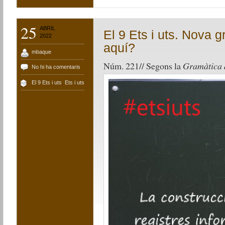
25
ABRIL
El 9 Ets i uts. Nova 
2022
aquí?
mbaque
Núm. 221// Segons la
Gramàtica d
No hi ha comentaris
El 9 Ets i uts
,
Ets i uts