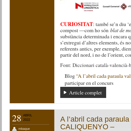
CURIOSITAT
: també se’n diu ‘e
compost —com ho són
blat de m
substància determinada i encara 
s’extregui d’altres elements, és no
referents antics, per exemple, di
partir del nord, i no de l’orient, c
Font: Diccionari català-valencià-
Blog
“A l’abril cada paraula val
participar en el concurs
Article complet
28
ABRIL
A l’abril cada paraula
2022
CALIQUENYO –
mbaque