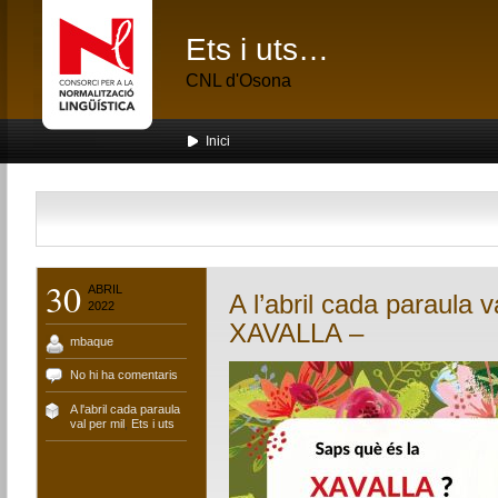
Ets i uts…
CNL d'Osona
Inici
30
ABRIL
A l’abril cada paraula v
2022
XAVALLA –
mbaque
No hi ha comentaris
A l'abril cada paraula
val per mil
,
Ets i uts