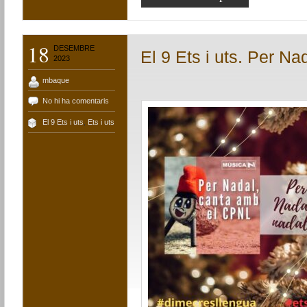
18
DESEMBRE
El 9 Ets i uts. Per Na
2023
mbaque
No hi ha comentaris
El 9 Ets i uts
,
Ets i uts