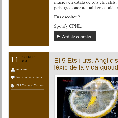
música en català de tots els esti
paisatge sonor actual i en català,
Ens escolteu?
Spotify CPNL.
Article complet
11
DESEMBRE
El 9 Ets i uts. Anglic
2023
lèxic de la vida quoti
mbaque
No hi ha comentaris
El 9 Ets i uts
,
Ets i uts