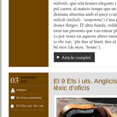
milords
, que són homes elegants i
pel carrer, al mateix temps que un 
demana almoina amb el
quep
(
ca
miledi
(
milady
, ‘senyoreta’) s’usa
dones lletges. D’altra banda, vold
eren tan presents que van entrar 
es pot veure en aquests altres exe
to the top
, ‘ple fins al límit, fins
bé
men
(de
man
, ‘home’).
Article complet
03
DESEMBRE
El 9 Ets i uts. Anglic
2023
lèxic d’oficis
mbaque
No hi ha comentaris
El 9 Ets i uts
,
Ets i uts