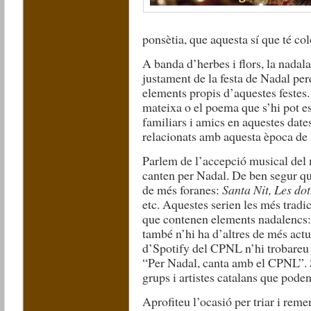
ponsètia, que aquesta sí que té co
A banda d’herbes i flors, la nadal
justament de la festa de Nadal perq
elements propis d’aquestes festes.
mateixa o el poema que s’hi pot es
familiars i amics en aquestes dates
relacionats amb aquesta època de 
Parlem de l’accepció musical del 
canten per Nadal. De ben segur qu
de més foranes:
Santa Nit, Les do
etc. Aquestes serien les més tradi
que contenen elements nadalencs: p
també n’hi ha d’altres de més actu
d’Spotify del CPNL n’hi trobareu pe
“Per Nadal, canta amb el CPNL”. S
grups i artistes catalans que pode
Aprofiteu l’ocasió per triar i reme