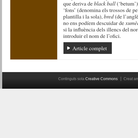
que deriva de
black ball
(‘betum’
‘fons’ (denomina els trossos de pel
plantilla i la sola),
bred
(de l’angl
no ens podíem descuidar de
xumè
si la influència dels illencs del nor
introduir el nom de l’ofici.
Article complet
Continguts sota
Creative Commons
Creat 