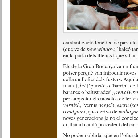
catalanització fonètica de paraul
(que ve de
bow window,
‘balcó ta
en la parla dels illencs i que s’ha
Els de la Gran Bretanya van influir
potser perquè van introduir noves
colla en l’ofici dels fusters. Aquí
fusta’),
bit
(‘punxó’ o ‘barrina de 
baranes o balustrades’),
renx
(
wre
per subjectar els mascles de fer vi
varnish
, ‘vernís negre’),
escrú
(
sc
o
mòguini
, que deriva de
mahoga
noves generacions ja no el coneixe
arribat al català procedent del cast
No podem oblidar que en l’ofici d