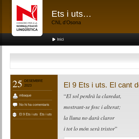
Ets i uts…
CNL d'Osona
Inici
25
DESEMBRE
El 9 Ets i uts. El cant d
2023
“
El sol perdrà la claredat,
mbaque
No hi ha comentaris
mostrant-se fosc i alterat;
El 9 Ets i uts
,
Ets i uts
la lluna no darà claror
i tot lo món serà tristor
”