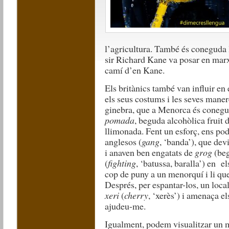
l’agricultura. També és coneguda 
sir Richard Kane va posar en marx
camí d’en Kane.
Els britànics també van influir en
els seus costums i les seves manere
ginebra, que a Menorca és coneg
pomada
, beguda alcohòlica fruit 
llimonada. Fent un esforç, ens p
anglesos (
gang
, ‘banda’), que dev
i anaven ben engatats de
grog
(beg
(
fighting
, ‘batussa, baralla’) en e
cop de puny a un menorquí i li qu
Després, per espantar-los, un loca
xeri
(
cherry
, ‘xerès’) i amenaça e
ajudeu-me.
Igualment, podem visualitzar un