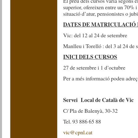
El preu dels cursos varia segons el 
superior, ofereixen entre un 70% 
situació d’atur, pensionistes o jub
DATES DE MATRICULACIÓ 
Vic: del 12 al 24 de setembre
Manlleu i Torelló : del 3 al 24 de
INICI DELS CURSOS
27 de setembre i 1 d’octubre
Per a més informació podeu adreç
Servei Local de Català de Vic
C/ Pla de Balenyà, 30-32
Tel. 93 886 65 88
vic@cpnl.cat