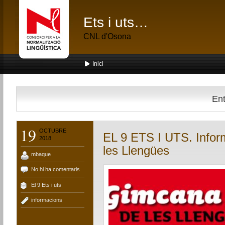
Ets i uts…
CNL d'Osona
Inici
Ent
19
OCTUBRE
EL 9 ETS I UTS. Info
2018
les Llengües
mbaque
No hi ha comentaris
El 9 Ets i uts
informacions