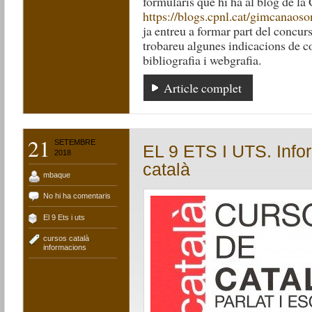
formularis que hi ha al blog de l
https://blogs.cpnl.cat/gimcanaoso
ja entreu a formar part del concu
trobareu algunes indicacions de 
bibliografia i webgrafia.
Article complet
21
SETEMBRE
EL 9 ETS I UTS. Info
2018
català
mbaque
No hi ha comentaris
El 9 Ets i uts
cursos català
,
informacions