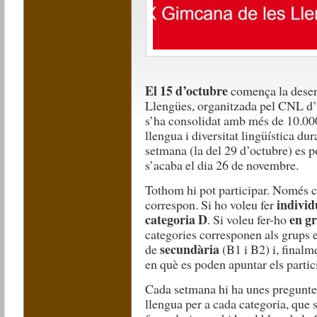
El 15 d’octubre
comença la desen
Llengües, organitzada pel CNL d’
s’ha consolidat amb més de 10.000
llengua i diversitat lingüística d
setmana (la del 29 d’octubre) es 
s’acaba el dia 26 de novembre.
Tothom hi pot participar. Només c
indivi
correspon. Si ho voleu fer
categoria D
en g
. Si voleu fer-ho
categories corresponen als grups 
secundària
de
(B1 i B2) i, finalm
en què es poden apuntar els parti
Cada setmana hi ha unes preguntes
llengua per a cada categoria, que 