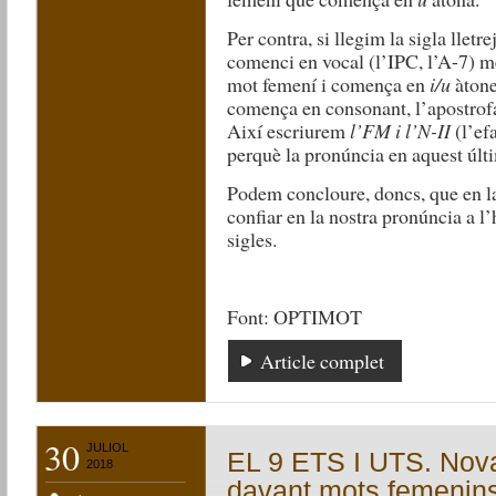
Per contra, si llegim la sigla llet
comenci en vocal (l’IPC, l’A-7) me
mot femení i comença en
i/u
àtone
comença en consonant, l’apostrof
Així escriurem
l’FM i l’N-II
(l’ef
perquè la pronúncia en aquest últ
Podem concloure, doncs, que en l
confiar en la nostra pronúncia a l’
sigles.
Font: OPTIMOT
Article complet
30
JULIOL
EL 9 ETS I UTS. Nova
2018
davant mots femenins