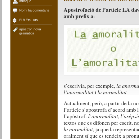
mbaque
Apostrofació de l’article LA d
No hi ha comentaris
amb prefix a-
El 9 Ets i uts
apòstrof
,
nova
gramàtica
s’escrivia, per exemple,
la anorma
l’anormalitat
i
la normalitat
.
Actualment, però, a partir de la n
l’article s’apostrofa d’acord amb 
l’apòstrof:
l’anormalitat
,
l’asèpsi
textos que es difonen per escrit, n
la normalitat
, ja que la representa
oralment sí que es tendeix a pron