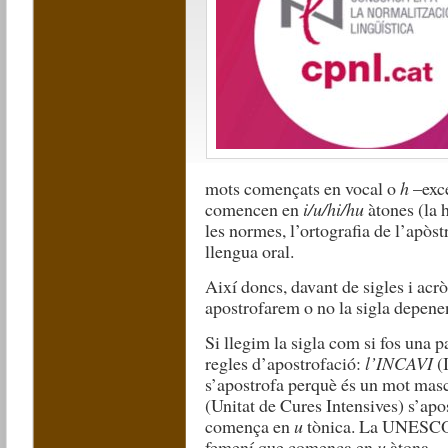
mots començats en vocal o
h
–exce
comencen en
i/u/hi/hu
àtones (la 
les normes, l’ortografia de l’apòstr
llengua oral.
Així doncs, davant de sigles i ac
apostrofarem o no la sigla depen
Si llegim la sigla com si fos una 
regles d’apostrofació:
l’INCAVI
(
s’apostrofa perquè és un mot mas
(Unitat de Cures Intensives) s’ap
comença en
u
tònica. La UNESCO 
femení que comença en
u
àtona.