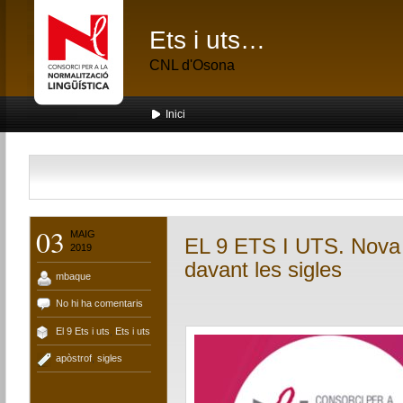
Ets i uts…
CNL d'Osona
Inici
03
MAIG
EL 9 ETS I UTS. Nova 
2019
davant les sigles
mbaque
No hi ha comentaris
El 9 Ets i uts
,
Ets i uts
apòstrof
,
sigles