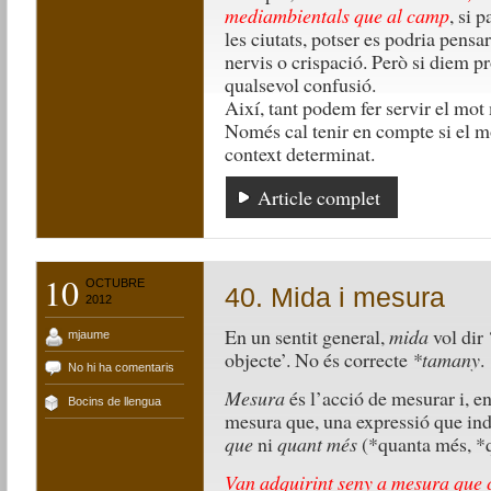
mediambientals que al camp
, si 
les ciutats, potser es podria pens
nervis o crispació. Però si diem
qualsevol confusió.
Així, tant podem fer servir el mo
Només cal tenir en compte si el m
context determinat.
Article complet
10
OCTUBRE
40. Mida i mesura
2012
En un sentit general,
mida
vol dir
mjaume
objecte’. No és correcte
*tamany
.
No hi ha comentaris
Mesura
és l’acció de mesurar i, en
Bocins de llengua
mesura que, una expressió que ind
que
ni
quant més
(*quanta més, *
Van adquirint seny a mesura que 