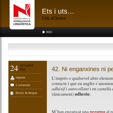
Ets i uts…
CNL d'Osona
Inici
24
OCTUBRE
42. Ni enganxines ni p
2012
L’imprès o qualsevol altre elemen
mjaume
contacte i que en anglès s’anome
1 comentari
adhésif
i
autocollant
i en castellà
adhesiu
(únicament)
.
Bocins de llengua
M’han enganxat una
pegatina
al p