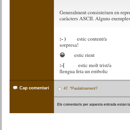
Generalment consisteixen en repre
caràcters ASCII. Alguns exemples
:- )
estic con
sorpresa!
😀
estic 
:-[
estic molt 
llengua feta un embolic
Cap comentari
47. *Paulatinament?
Els comentaris per aquesta entrada estan t