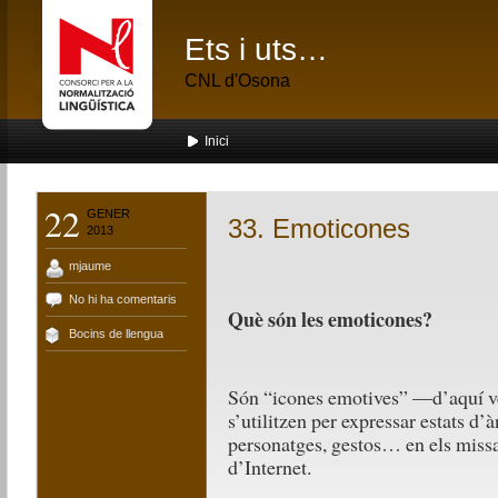
Ets i uts…
CNL d'Osona
Inici
22
GENER
33. Emoticones
2013
mjaume
No hi ha comentaris
Què són les emoticones?
Bocins de llengua
Són “icones emotives” —d’aquí v
s’utilitzen per expressar estats d’
personatges, gestos… en els missat
d’Internet.