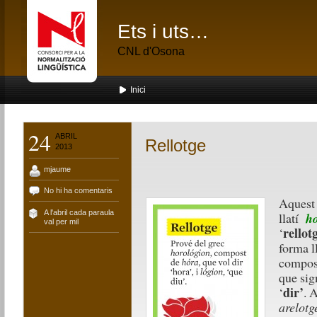
Ets i uts…
CNL d'Osona
Inici
24
ABRIL
Rellotge
2013
mjaume
No hi ha comentaris
Aquest 
A l'abril cada paraula
llatí
h
val per mil
rellot
‘
forma l
compos
que sig
dir’
‘
. 
arelotg