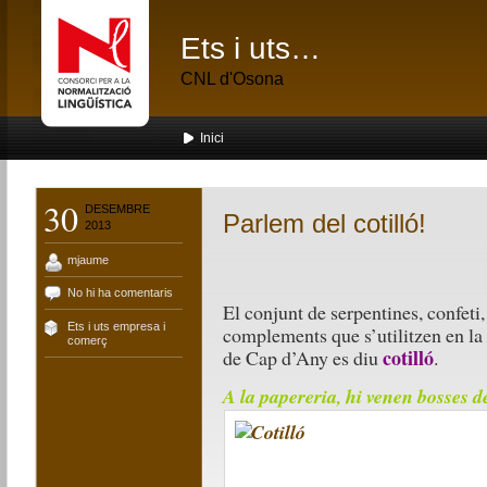
Ets i uts…
CNL d'Osona
Inici
30
DESEMBRE
Parlem del cotilló!
2013
mjaume
No hi ha comentaris
El conjunt de serpentines, confeti, 
Ets i uts empresa i
complements que s’utilitzen en la 
comerç
cotilló
de Cap d’Any es diu
.
A la papereria, hi venen bosses de