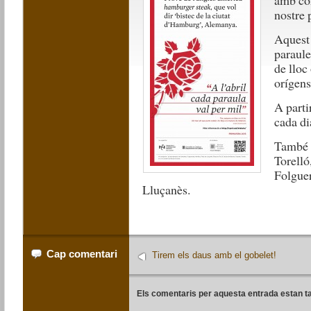
amb con
nostre 
Aquest
paraule
de lloc
orígen
A parti
cada di
També e
Torelló
Folguer
Lluçanès.
Cap comentari
Tirem els daus amb el gobelet!
Els comentaris per aquesta entrada estan t