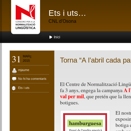
Ets i uts…
CNL d'Osona
Inici
31
MARç
Torna “A l’abril cada pa
2015
mjaume
No hi ha comentaris
El Centre de Normalització Lingü
Ets i uts
A l
fa 3 anys, engega la campanya
val per mil
, que pretén que la lle
botigues.
El nost
exposin
botiga 