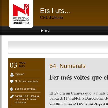
Ets i uts…
CNL d'Osona
Inici
03
MAIG
54. Numerals
2013
Fer més voltes que e
mjaume
No hi ha comentaris
Bocins de llengua
El 29 era un tramvia que, a finals 
català
,
DUC
,
llengua
,
baixa del Paral·lel, a Barcelona: d
numerals
,
tramvia
,
circumval·lació i no tenia origen ni
vint-i-nou