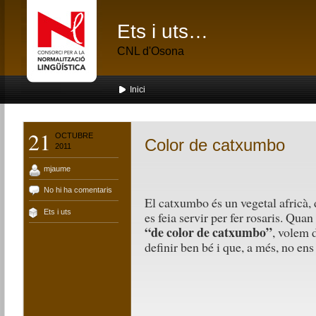
Ets i uts…
CNL d'Osona
Inici
21
OCTUBRE
Color de catxumbo
2011
mjaume
No hi ha comentaris
El catxumbo és un vegetal africà, 
Ets i uts
es feia servir per fer rosaris. Qua
“de color de catxumbo”
, volem 
definir ben bé i que, a més, no ens