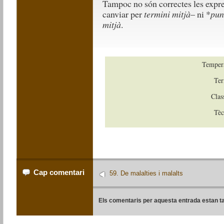
Tampoc no són correctes les expr
canviar per
termini
mitjà
– ni *
pun
mitjà
.
Tempera
Ter
Clas
Tèc
Cap comentari
59. De malalties i malalts
Els comentaris per aquesta entrada estan t