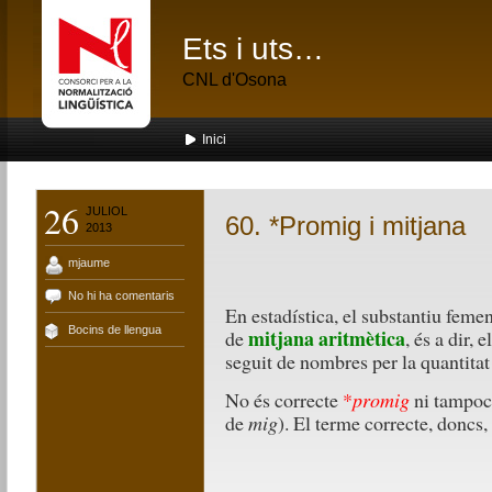
Ets i uts…
CNL d'Osona
Inici
26
JULIOL
60. *Promig i mitjana
2013
mjaume
No hi ha comentaris
En estadística, el substantiu feme
Bocins de llengua
mitjana aritmètica
de
, és a dir, 
seguit de nombres per la quantita
No és correcte
*
promig
ni tampoc
de
mig
). El terme correcte, doncs,