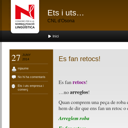
Ets i uts…
CNL d'Osona
Inici
27
JUNY
Es fan retocs!
2014
mjaume
No hi ha comentaris
retocs
Es fan
!
Ets i uts empresa i
comerç
arreglos
…no
!
Quan comprem una peça de roba en 
hem de dir que ens fan un retoc o 
Arreglem roba