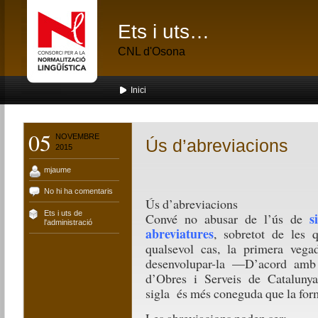
Ets i uts…
CNL d'Osona
Inici
05
NOVEMBRE
Ús d’abreviacions
2015
mjaume
No hi ha comentaris
Ús d’abreviacions
Ets i uts de
s
Convé no abusar de l’ús de
l'administració
abreviatures
, sobretot de les 
qualsevol cas, la primera veg
desenvolupar-la —D’acord amb
d’Obres i Serveis de Catalun
sigla és més coneguda que la for