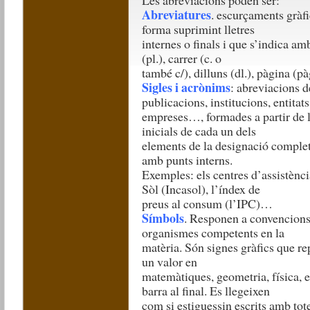
Les abreviacions poden ser:
Abreviatures
. escurçaments gràf
forma suprimint lletres
internes o finals i que s’indica a
(pl.), carrer (c. o
també c/), dilluns (dl.), pàgina (p
Sigles i acrònims
: abreviacions 
publicacions, institucions, entitats
empreses…, formades a partir de la
inicials de cada un dels
elements de la designació complet
amb punts interns.
Exemples: els centres d’assistènci
Sòl (Incasol), l’índex de
preus al consum (l’IPC)…
Símbols
. Responen a convencions 
organismes competents en la
matèria. Són signes gràfics que r
un valor en
matemàtiques, geometria, física, e
barra al final. Es llegeixen
com si estiguessin escrits amb totes