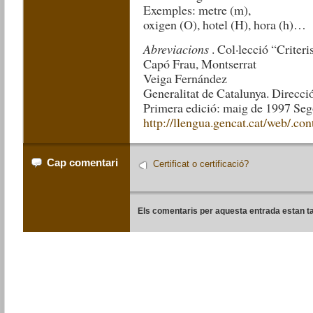
Exemples: metre (m),
oxigen (O), hotel (H), hora (h)…
Abreviacions
. Col·lecció “Criter
Capó Frau, Montserrat
Veiga Fernández
Generalitat de Catalunya. Direcci
Primera edició: maig de 1997 Seg
http://llengua.gencat.cat/web/.co
Cap comentari
Certificat o certificació?
Els comentaris per aquesta entrada estan t