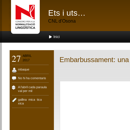
Ets i uts…
CNL d'Osona
Inici
27
ABRIL
Embarbussament: una g
2017
mbaque
No hi ha comentaris
A l'abril cada paraula
val per mil
gallina
,
mica
,
tica
,
xica