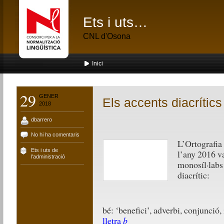
Ets i uts…
CNL d'Osona
Inici
29
GENER
Els accents diacrítics
2018
dbarrero
No hi ha comentaris
L’Ortografia
Ets i uts de
l’any 2016 va
l'administració
monosíl·labs
diacrític:
bé: ‘benefici’, adverbi, conjunció,
lletra
b