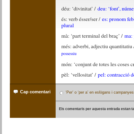
déu: ‘divinitat’ /
deu: ‘font’, núme
és: verb ésser/ser /
es: pronom febl
plural
mà: ‘part terminal del braç’ /
ma: 
més: adverbi, adjectiu quantitatiu
possessiu
món: ‘conjunt de totes les coses cr
pèl: ‘vellositat’ /
pel: contracció d
Cap comentari
‘Per’ o ‘per a’ en eslògans i campanyes
Els comentaris per aquesta entrada estan t