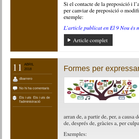
Si el contacte de la preposició i l’
per canviar de preposició o modifi
exemple:
L’article publicat en El 9 Nou és 
Article complet
11
ABRIL
Formes per expressa
2018
dbarrero
No hi ha comentaris
Ets i uts
,
Ets i uts de
l'administració
arran de, a partir de, per, a causa
de, després de, gràcies a, per culpa
Exemples: