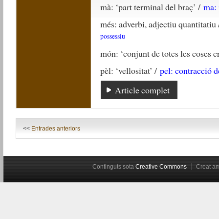
mà: ‘part terminal del braç’ /
ma: 
més: adverbi, adjectiu quantitatiu
possessiu
món: ‘conjunt de totes les coses cr
pèl: ‘vellositat’ /
pel: contracció d
Article complet
<<
Entrades anteriors
Continguts sota
Creative Commons
Creat 