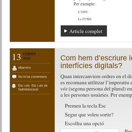
Per exemple:
L’ONU
La CCMA
Article complet
13
FEBRER
Com hem d’escriure l
2019
interfícies digitals?
dbarrero
Quan intercanviem ordres en el d
No hi ha comentaris
es recomana utilitzar l’imperatiu
Ets i uts
,
Ets i uts de
vós
(segona persona del plural) e
l'administració
a les persones usuàries. Per exemp
Premeu la tecla Esc
Segur que voleu sortir?
Escolliu una opció
Per