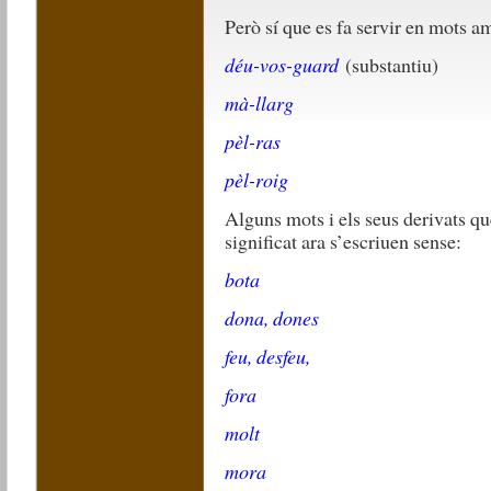
Però sí que es fa servir en mots a
déu-vos-guard
(substantiu)
mà-llarg
pèl-ras
pèl-roig
Alguns mots i els seus derivats qu
significat ara s’escriuen sense:
bota
dona, dones
feu, desfeu,
fora
molt
mora