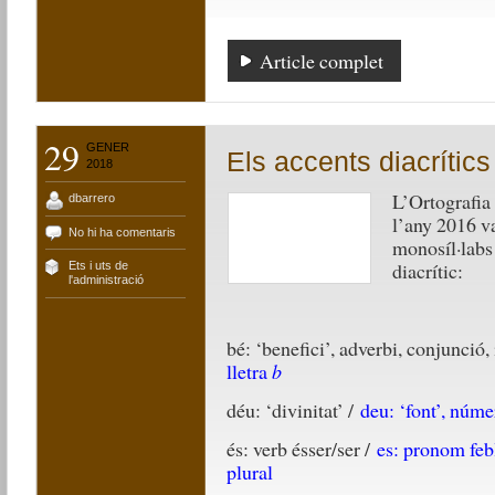
Article complet
29
GENER
Els accents diacrítics
2018
L’Ortografia
dbarrero
l’any 2016 va
No hi ha comentaris
monosíl·labs
diacrític:
Ets i uts de
l'administració
bé: ‘benefici’, adverbi, conjunció,
lletra
b
déu: ‘divinitat’ /
deu: ‘font’, núme
és: verb ésser/ser /
es: pronom febl
plural