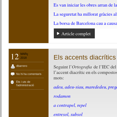
Es van iniciar les obres arran de l
La seguretat ha millorat gràcies al
La borsa de Barcelona cau a causa 
Article complet
12
MARç
Els accents diacrítics
2018
Seguint l’
Ortografia
de l’IEC del 
dbarrero
l’accent diacrític en els compostos
No hi ha comentaris
mots:
Ets i uts de
adeu, adeu-siau, marededeu, pre
l'administració
rodamon
a contrapel, repel
entresol, subsol