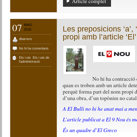
Article complet
07
MAIG
Les preposicions ‘a’, 
2018
propi amb l’article ‘El’
dbarrero
No hi ha comentaris
Ets i uts
,
Ets i uts de
l'administració
No hi ha contracció d
quan es troben amb un article de
perquè forma part del nom propi 
d’una obra, d’un topònim no catal
A El Bulli no hi he anat mai a me
L’article publicat a El 9 Nou és m
És un quadre d’El Greco