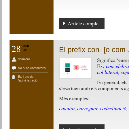
Article complet
28
MAIG
El prefix con- [o com-,
2018
Significa ‘ens
dbarrero
Ex:
concelebra
No hi ha comentaris
col·lateral, co
Ets i uts de
En general, els
l'administració
s’escriuen amb els components agl
Més exemples:
coautor, corregnar, codeclinació