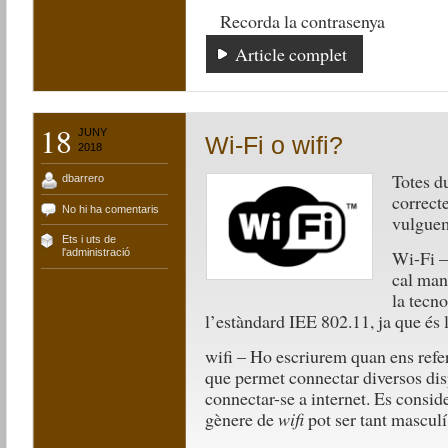
Recorda la contrasenya
Article complet
18
JUNY
Wi-Fi o wifi?
2018
Totes d
dbarrero
correct
No hi ha comentaris
vulguem
Ets i uts de
Wi-Fi –
l'administració
cal man
la tecno
l’estàndard IEE 802.11, ja que és 
wifi – Ho escriurem quan ens refer
que permet connectar diversos disp
connectar-se a internet. Es consid
gènere de
wifi
pot ser tant mascul