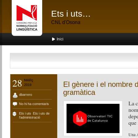
Ets i uts…
CNL d'Osona
Inici
28
MARç
El gènere i el nombre d
2019
gramàtica
dbarrero
La c
No hi ha comentaris
nomb
Ets i uts
,
Ets i uts de
depe
l'administració
que 
Una A