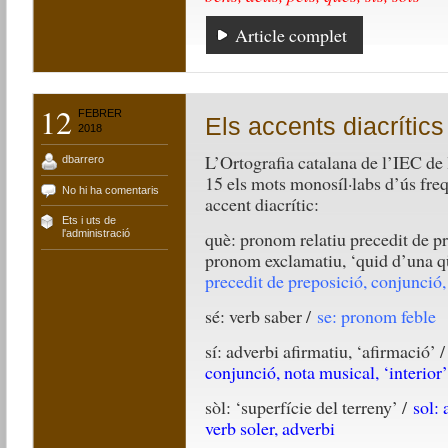
Article complet
12
FEBRER
Els accents diacrítics
2018
L’Ortografia catalana de l’IEC de 
dbarrero
15 els mots monosíl·labs d’ús fr
No hi ha comentaris
accent diacrític:
Ets i uts de
què: pronom relatiu precedit de p
l'administració
pronom exclamatiu, ‘quid d’una q
precedit de preposició, conjunció, 
sé: verb saber /
se: pronom feble
sí: adverbi afirmatiu, ‘afirmació’ 
conjunció, nota musical, ‘interior
sòl: ‘superfície del terreny’ /
sol:
verb soler, adverbi