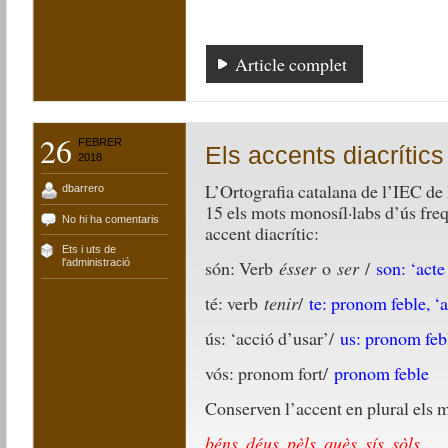
Article complet
26
FEBRER
Els accents diacrítics
2018
L’Ortografia catalana de l’IEC de 
dbarrero
15 els mots monosíl·labs d’ús fr
No hi ha comentaris
accent diacrític:
Ets i uts de
són: Verb
ésser
o
ser
/
son: ‘acte
l'administració
té: verb
tenir
/
te: pronom feble, ‘a
ús: ‘acció d’usar’/
us: pronom febl
vós: pronom fort/
pronom feble
Conserven l’accent en plural els 
béns, déus, pèls, quès, sís, sòls