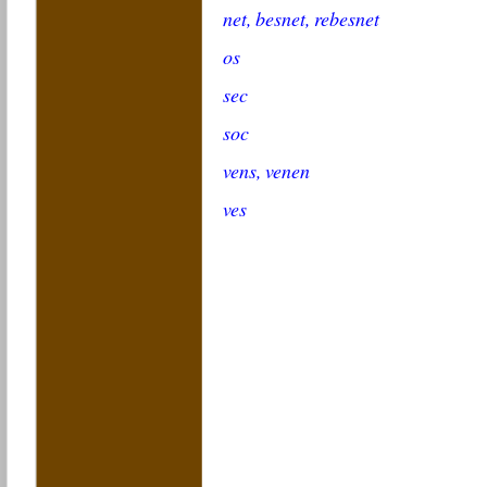
net, besnet, rebesnet
os
sec
soc
vens, venen
ves