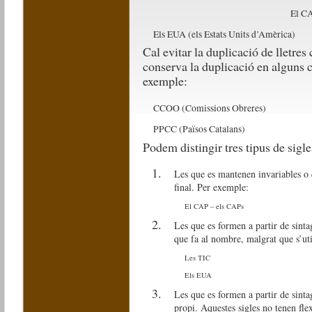
El CA
Els EUA (els Estats Units d’Amèrica)
Cal evitar la duplicació de lletre
conserva la duplicació en alguns c
exemple:
CCOO (Comissions Obreres)
PPCC (Països Catalans)
Podem distingir tres tipus de sigle
Les que es mantenen invariables o 
final. Per exemple:
El CAP – els CAPs
Les que es formen a partir de sinta
que fa al nombre, malgrat que s’uti
Les TIC
Els EUA
Les que es formen a partir de sint
propi. Aquestes sigles no tenen fl