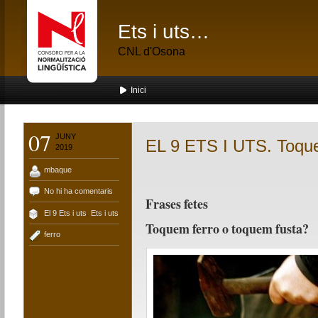
Ets i uts…
CNL d'Osona
Inici
07
JUNY
EL 9 ETS I UTS. Toque
2019
mbaque
No hi ha comentaris
Frases fetes
El 9 Ets i uts
,
Ets i uts
Toquem ferro o toquem fusta?
ferro