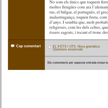
No som els únics que toquem ferro,
moltes llengües com ara l’alemany,
rus, el búlgar, el portuguès, el grec
malastrugança, toquen fusta, com 
d’anys. I sembla que, molt probab
religioses, com les dels celtes, qu
éssers sagrats, i tocant el tronc d
Cap comentari
EL 9 ETS I UTS. Nova gramàtica.
Qüestions essencials
Els comentaris per aquesta entrada estan t