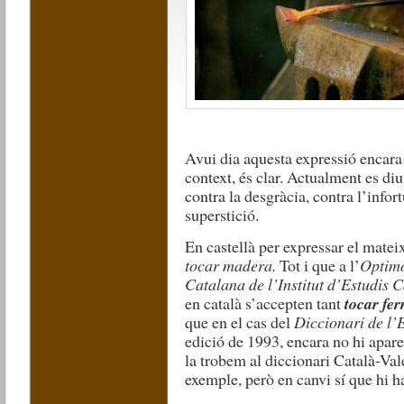
Avui dia aquesta expressió encara 
context, és clar. Actualment es diu
contra la desgràcia, contra l’infortu
superstició.
En castellà per expressar el mateix
tocar madera.
Tot i que a l’
Optim
Catalana de l’Institut d’Estudis 
en català s’accepten tant
tocar fer
que en el cas del
Diccionari de l’
edició de 1993, encara no hi apare
la trobem al diccionari Català-Va
exemple, però en canvi sí que hi 