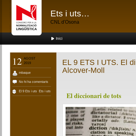
Ets i uts…
CNL d'Osona
Inici
12
AGOST
EL 9 ETS I UTS. El di
2019
Alcover-Moll
mbaque
No hi ha comentaris
El 9 Ets i uts
,
Ets i uts
El diccionari de tots