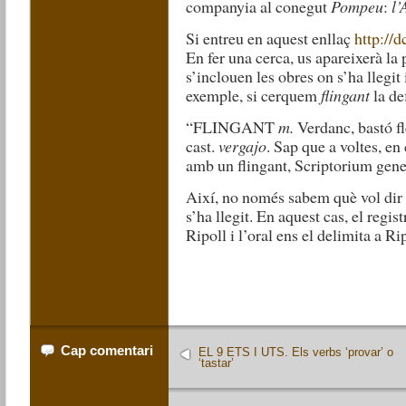
companyia al conegut
Pompeu
:
l’
Si entreu en aquest enllaç
http://d
En fer una cerca, us apareixerà la
s’inclouen les obres on s’ha llegit
exemple, si cerquem
flingant
la de
“FLINGANT
m.
Verdanc, bastó fl
cast.
vergajo
. Sap que a voltes, e
amb un flingant, Scriptorium gene
Així, no només sabem què vol dir l
s’ha llegit. En aquest cas, el regis
Ripoll i l’oral ens el delimita a Ri
Cap comentari
EL 9 ETS I UTS. Els verbs ‘provar’ o
‘tastar’