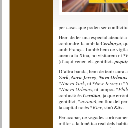
per casos que poden ser conflictiu
Hem de fer una especial atenció 
confondre-la amb la
Cerdanya
, q
amb França. També hem de vigilar
anem a la Xina, no visitarem ni *
B
(d’aquí venen els gentilicis
pequi
D’altra banda, hem de tenir cura
York
,
Nova Jersey
,
Nova Orleans
*
Nueva York
, ni *
New Jersey
o *
N
*
Nueva Orleans
, ni tampoc *
Phil
confusió és
Ucraïna
, ja que errò
gentilici, *
ucranià
, en lloc del pe
la capital no és *
Kíev
, sinó
Kíiv
.
Per acabar, de vegades sortosamen
millor a la fonètica real dels habit