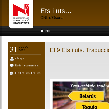
Ets i uts…
CNL d'Osona
Inici
31
JULIOL
El 9 Ets i uts. Traducc
2022
mbaque
No hi ha comentaris
El 9 Ets i uts
,
Ets i uts