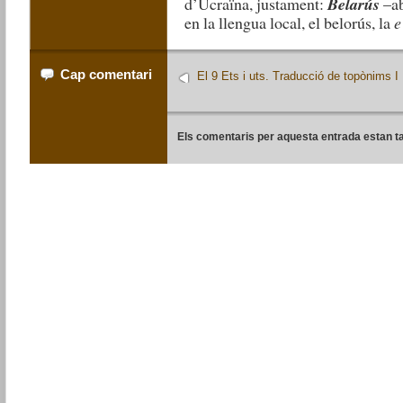
d’Ucraïna, justament:
Belarús
–ab
en la llengua local, el belorús, la
e
Cap comentari
El 9 Ets i uts. Traducció de topònims I
Els comentaris per aquesta entrada estan t