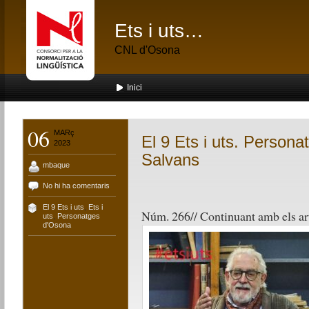
Ets i uts…
CNL d'Osona
Inici
06
MARç
El 9 Ets i uts. Person
2023
Salvans
mbaque
No hi ha comentaris
El 9 Ets i uts
,
Ets i
Núm. 266//
Continuant amb els ar
uts
,
Personatges
d'Osona