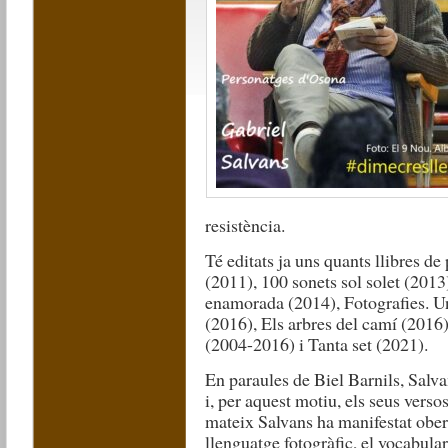
resistència.
Té editats ja uns quants llibres de
(2011), 100 sonets sol solet (201
enamorada (2014), Fotografies. U
(2016), Els arbres del camí (2016
(2004-2016) i Tanta set (2021).
En paraules de Biel Barnils, Salv
i, per aquest motiu, els seus verso
mateix Salvans ha manifestat obert
llenguatge fotogràfic, el vocabular