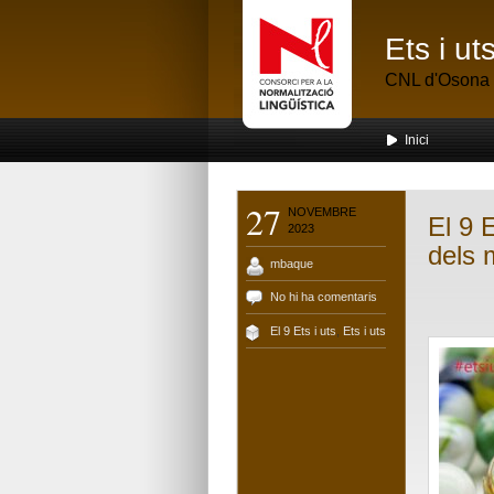
Ets i u
CNL d'Osona
Inici
27
NOVEMBRE
El 9 
2023
dels 
mbaque
No hi ha comentaris
El 9 Ets i uts
,
Ets i uts