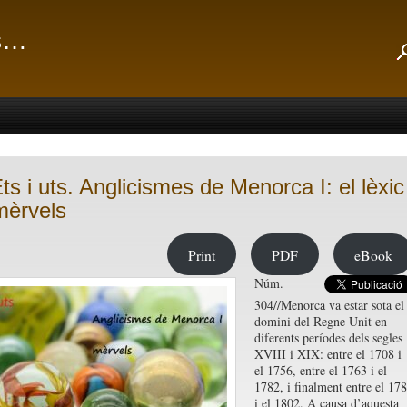
ts…
Ets i uts. Anglicismes de Menorca I: el lèxic
mèrvels
Print
PDF
eBook
Núm.
304//Menorca va estar sota el
domini del Regne Unit en
diferents períodes dels segles
XVIII i XIX: entre el 1708 i
el 1756, entre el 1763 i el
1782, i finalment entre el 17
i el 1802. A causa d’aquesta