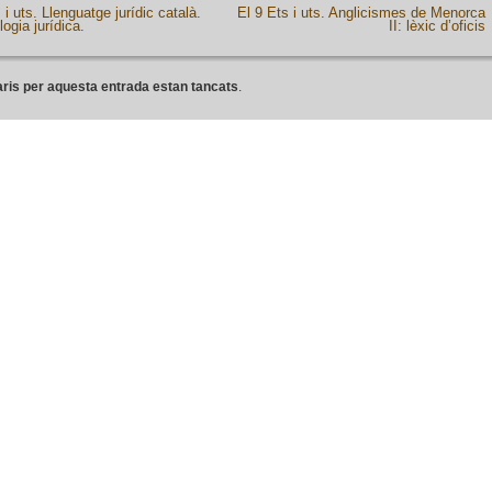
 i uts. Llenguatge jurídic català.
El 9 Ets i uts. Anglicismes de Menorca
ogia jurídica.
II: lèxic d’oficis
ris per aquesta entrada estan tancats
.