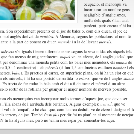
ocupació, el menorquí va
incorporar un nombre gens
negligible d’anglicismes,
molts dels quals s’han anat
perdent, però encara n’hi ha
en. Són especialment presents en el joc de bales o, com ells diuen, el joc de
n mot anglès derivat de
marbles
. A Menorca, segons les poblacions, el nom té
iants: a la part de ponent en diuen
mèrvols
i a la de llevant
mèrvils
.
s
mèrvels
són iguals i tenen diferents noms segons la seva mida: els níquels (els
, que fan menys de mig centímetre;
níquel
ve, en efecte, de l’anglès
nickel
, que
nt per denominar una moneda petita com les bales més menudes), els
manos
de
tre 0,5 i 1 centímetre) i els
mèrvels
(si fan 1,5 centímetres es diuen
bombes
i els
metres,
bales
). Es practica al carrer, en superfície plana, on hi ha un clot en què
n els mèrvels, i hi ha una posició de sortida -o
estonx
, que ve de l’anglès
stance
. Es tracta de fer rodar la bala amb el dit a fi de tocar el mèrvel d’un altre
fer-lo sortir de la rotllana per guanyar el major nombre de mèrvels possible.
com els menorquins van incorporar molts termes d’aquest joc, que devia ser
a l’illa abans de l’arribada dels britànics. Alguns exemples:
avavol
, que ve
l
i vol dir ‘empat’, o bé
clin
, que, com haureu deduït, ve de
clean
i designa el f
 els terreny de joc. També s’usa
plis
per dir ‘si us plau’ en el moment de netejar
. N’hi ha alguns més, però no tenim més espai per comentar-los aquí.