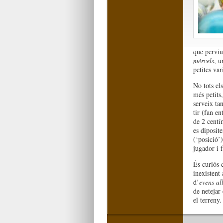
que perviu
mèrvels
, u
petites var
No tots el
més petits
serveix ta
tir (fan en
de 2 centí
es diposite
(‘posició’)
jugador i 
És curiós 
inexistent 
d’
evens al
de netejar
el terreny