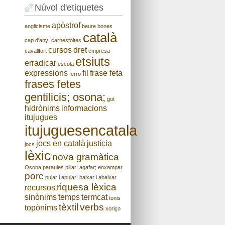
Núvol d'etiquetes
apòstrof
anglicisme
beure
bones
català
cap d'any;
carnestoltes
cursos
dret
cavallfort
empresa
etsiuts
erradicar
escola
expressions
fil
frase feta
ferro
frases fetes
gentilicis; osona;
got
hidrònims
informacions
itujugues
itujuguesencatala
jocs en català
justícia
jocs
lèxic
nova gramàtica
Osona
paraules
pillar; agafar; enxampar
porc
pujar i apujar; baixar i abaixar
riquesa lèxica
recursos
sinònims
temps
termcat
tonis
tèxtil
verbs
topònims
xoriço