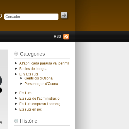
RSS
Categories
A l'abril cada paraula val per mil
Bocins de llengua
El 9 Ets i uts
Gentilicis d'Osona
Personatges d'Osona
Ets i uts
Ets i uts de l'administració
Ets i uts empresa i comerç
Ets i uts en joc
Històric
89