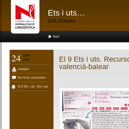
Ets i uts…
CNL d'Osona
Inici
24
JUNY
El 9 Ets i uts. Recurs
2024
valencià-balear
mbaque
No hi ha comentaris
El 9 Ets i uts
,
Ets i uts