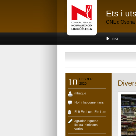
Ets i u
CNL d'Osona
Inici
10
FEBRER
Diver
2020
mbaque
No hi ha comentaris
El 9 Ets i uts
,
Ets i uts
agradar
,
riquesa
lèxica
,
sinònims
,
verbs