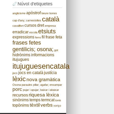
Núvol d'etiquetes
apòstrof
anglicisme
beure
bones
català
cap d'any;
carnestoltes
cursos
dret
cavallfort
empresa
etsiuts
erradicar
escola
expressions
fil
frase feta
ferro
frases fetes
gentilicis; osona;
got
hidrònims
informacions
itujugues
itujuguesencatala
jocs en català
justícia
jocs
lèxic
nova gramàtica
Osona
paraules
pillar; agafar; enxampar
porc
pujar i apujar; baixar i abaixar
riquesa lèxica
recursos
sinònims
temps
termcat
tonis
tèxtil
verbs
topònims
xoriço