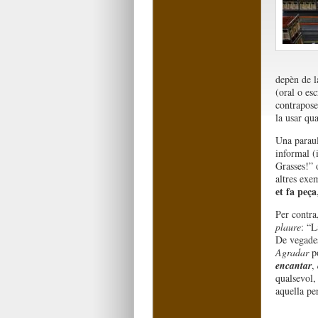
depèn de l
(oral o esc
contrapose
la usar qu
Una parau
informal (
Grasses!” 
altres exe
et fa peça
Per contra,
plaure
: “L
De vegade
Agradar
po
encantar
,
qualsevol,
aquella pe