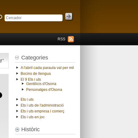
RSS
Categories
r’
A l'abril cada paraula val per mil
Bocins de llengua
El 9 Ets i uts
Gentilicis d'Osona
Personatges d'Osona
Ets i uts
Ets i uts de l'administració
Ets i uts empresa i comerç
Ets i uts en joc
l
Històric