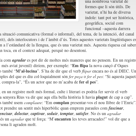
una nombrosa varietat de
formes que li són útils. De
varietat, n’hi ha de diversa
índole: tant pot ser històrica,
geogràfica, social com
funcional –aquesta darrera
a situació comunicativa (formal o informal), del tema, de la intenció, del canal
rit), dels interlocutors i de l’àmbit d’ús. Totes aquestes varietats lingüístiques e
n a l’estàndard de la llengua, que és una varietat més. Aquesta riquesa cal saber
an toca, en el context adequat, perquè no desentoni.
la com
agradar
es pot dir de moltes més maneres que no pensem. En un registr
Em flipa
i més aviat juvenil) diríem, per exemple: “
la nova cançó d’Oques
M’al·lucina
o també “
”. S’ha de dir que el verb
flipar
encara no és al DIEC. Un
mples del que es diu col·loquialment són
fer peça
o
fer el pes
: “Si aquesta jaquet
fer el pes
, compra-la”, “És un actor que no m’acaba de
”.
 en un registre molt més formal, culte i literari es podria fer servir el verb
plagut
a senyora Rius va dir que aqu ella bella història li havia
de cap a cap”.
complau
s també usem
complaure
: “Em
presentar-vos el nou llibre de l’Enric”
t prendre un sentit més hiperbòlic quan emprem paraules com
fascinar
,
encisar
,
delectar
,
captivar
,
seduir
,
temptar
,
satisfer
. No és un
agradar
encanten
 és un
agradar
que té força: “M’
les teves arracades!” vol dir que a
rsona li agraden molt.