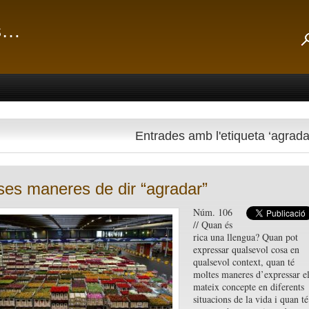
ts…
Entrades amb l'etiqueta ‘agrada
ses maneres de dir “agradar”
Núm. 106
// Quan és
rica una llengua? Quan pot
expressar qualsevol cosa en
qualsevol context, quan té
moltes maneres d’expressar e
mateix concepte en diferents
situacions de la vida i quan té