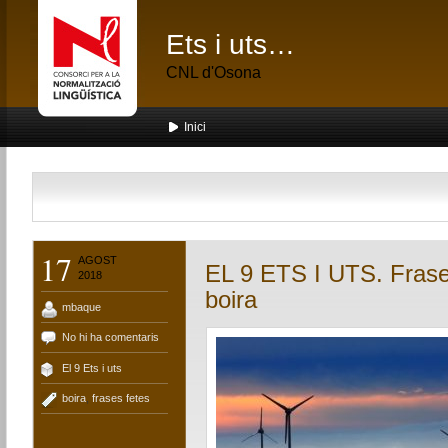
Ets i uts…
CNL d'Osona
Inici
17
AGOST
EL 9 ETS I UTS. Frase
2018
boira
mbaque
No hi ha comentaris
El 9 Ets i uts
boira
,
frases fetes