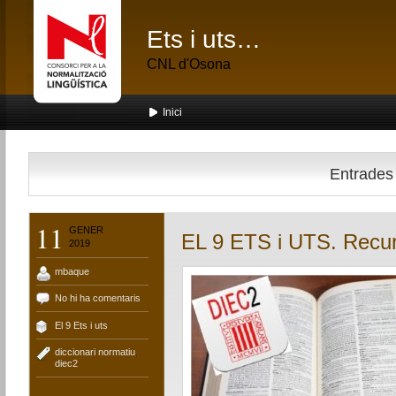
Ets i uts…
CNL d'Osona
Inici
Entrades 
11
GENER
EL 9 ETS i UTS. Recur
2019
mbaque
No hi ha comentaris
El 9 Ets i uts
diccionari normatiu
,
diec2