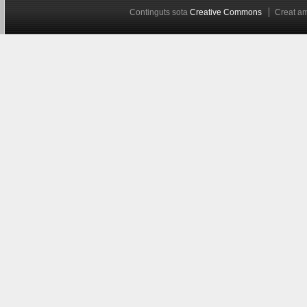
Continguts sota
Creative Commons
Creat 