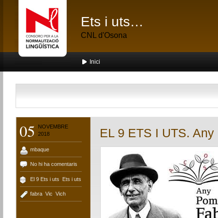
Ets i uts…
CNL d'Osona
Inici
05
NOVEMBRE
EL 9 ETS I UTS. Any
2018
mbaque
No hi ha comentaris
El 9 Ets i uts
,
Ets i uts
fabra
,
Vic
,
Vich