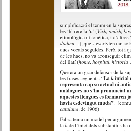
simplificació el tenim en la supre
les ‘h’ rere la ‘c’ (
Vich, amich, bos
etimològica ni fonètica, i d’altres 
diuhen
…), que s’escrivien tan sols
dues vocals seguides. Però, tot i 
de les hacs, no va aconseguir elim
del llatí (
home, hospital, història
…
Que era un gran defensor de la sup
La
inicial
les frases següents: “
h
representa cap so actual ni anti
anàlogues no s’ha pronunciat m
aquestes llengües es formaren j
havia esdevingut muda”
. (comu
catalana
, de 1906)
Fabra tenia un model per argumenta
la
h
de l’inici dels substantius ha