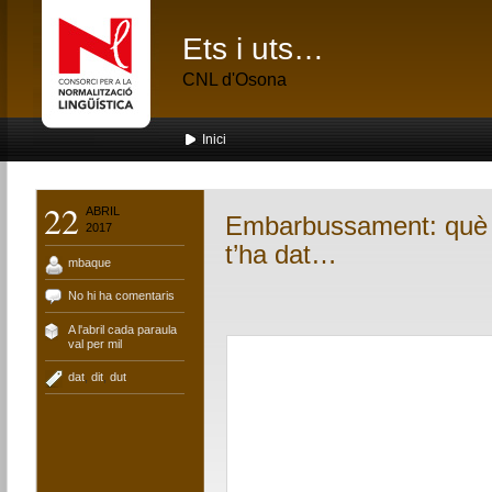
Ets i uts…
CNL d'Osona
Inici
22
ABRIL
Embarbussament: què t’
2017
t’ha dat…
mbaque
No hi ha comentaris
A l'abril cada paraula
val per mil
dat
,
dit
,
dut