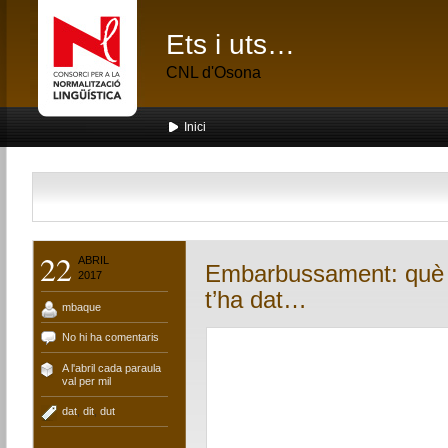
Ets i uts…
CNL d'Osona
Inici
22
ABRIL
Embarbussament: què t’
2017
t’ha dat…
mbaque
No hi ha comentaris
A l'abril cada paraula
val per mil
dat
,
dit
,
dut