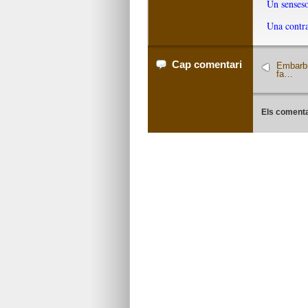
Un sensesos
Una contra
Cap comentari
Embarbu
fa…
Els comenta