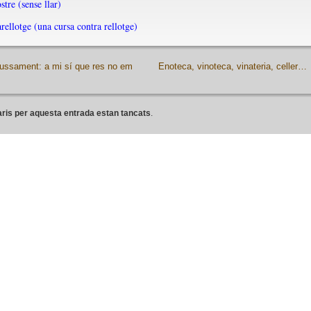
tre (sense llar)
rellotge (una cursa contra rellotge)
ssament: a mi sí que res no em
Enoteca, vinoteca, vinateria, celler…
ris per aquesta entrada estan tancats
.