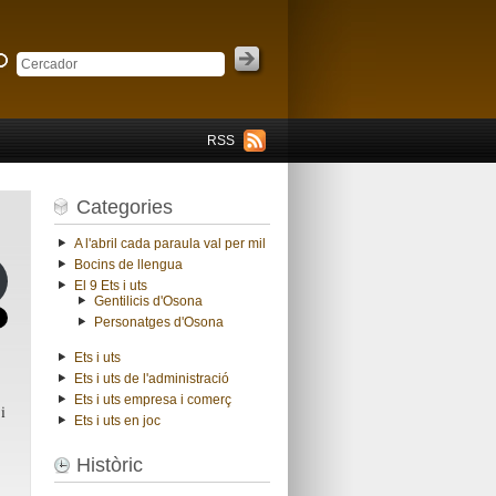
RSS
Categories
A l'abril cada paraula val per mil
Bocins de llengua
El 9 Ets i uts
Gentilicis d'Osona
Personatges d'Osona
Ets i uts
Ets i uts de l'administració
Ets i uts empresa i comerç
i
Ets i uts en joc
Històric