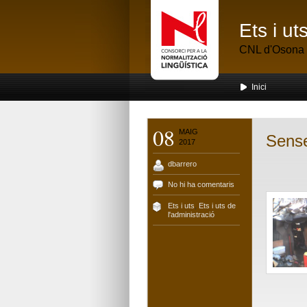
Ets i u
CNL d'Osona
Inici
08
MAIG
Sens
2017
dbarrero
No hi ha comentaris
Ets i uts
,
Ets i uts de
l'administració