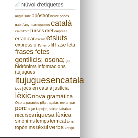
Núvol d'etiquetes
apòstrof
anglicisme
beure
bones
català
cap d'any;
carnestoltes
cursos
dret
cavallfort
empresa
etsiuts
erradicar
escola
expressions
fil
frase feta
ferro
frases fetes
gentilicis; osona;
got
hidrònims
informacions
itujugues
itujuguesencatala
jocs en català
justícia
jocs
lèxic
nova gramàtica
Osona
paraules
pillar; agafar; enxampar
porc
pujar i apujar; baixar i abaixar
riquesa lèxica
recursos
sinònims
temps
termcat
tonis
tèxtil
verbs
topònims
xoriço