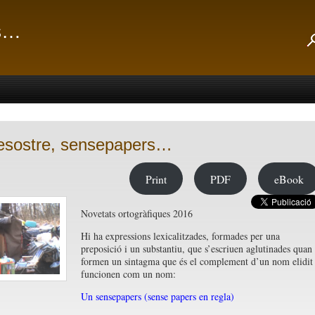
ts…
esostre, sensepapers…
Print
PDF
eBook
Novetats ortogràfiques 2016
Hi ha expressions lexicalitzades, formades per una
preposició i un substantiu, que s’escriuen aglutinades quan
formen un sintagma que és el complement d’un nom elidit 
funcionen com un nom:
Un sensepapers (sense papers en regla)