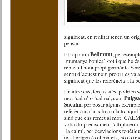
significat, en realitat tenen un or
pensar.
Bellmunt
El topònim
, per exempl
‘muntanya bonica’ -tot i que ho és
remet al nom propi germànic Vere
sentit d’aquest nom propi i es va 
significat que fes referència a la b
Un altre cas, força estès, podrien 
Puigs
mot ‘calm’ o ‘calma’, com
Sacalm
, per posar alguns exemples
referència a la calma o la tranqui
sinó que ens remet al mot ‘CALMIS
volia dir precisament ‘altiplà erm
‘la calm’, per desviacions fonètiqu
tot, l’origen és el mateix, no es tra