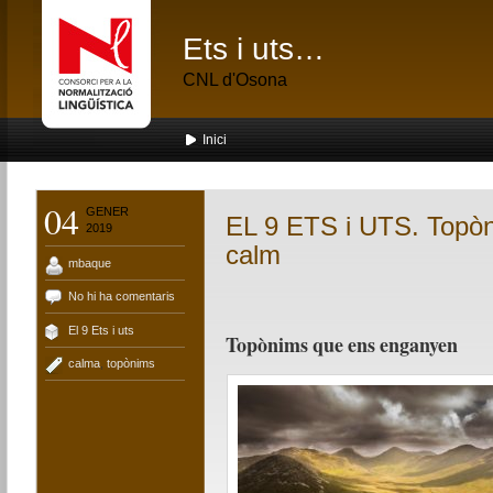
Ets i uts…
CNL d'Osona
Inici
04
GENER
EL 9 ETS i UTS. Topòn
2019
calm
mbaque
No hi ha comentaris
El 9 Ets i uts
Topònims que ens enganyen
calma
,
topònims