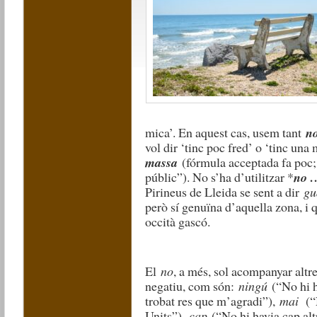
mica’. En aquest cas, usem tant
n
vol dir ‘tinc poc fred’ o ‘tinc un
massa
(fórmula acceptada fa poc;
públic”). No s’ha d’utilitzar *
no 
Pirineus de Lleida se sent a dir
gu
però sí genuïna d’aquella zona, i 
occità gascó.
El
no
, a més, sol acompanyar altr
negatiu, com són:
ningú
(“No hi h
trobat res que m’agradi”),
mai
(“N
Units”),
cap
(“No hi havia cap alt