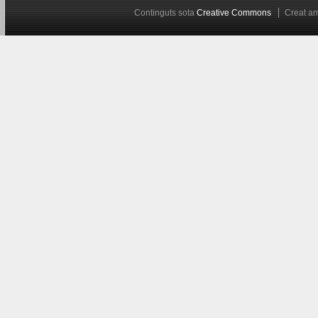
Continguts sota
Creative Commons
Creat 