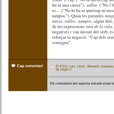
fet ni una cirera”),
enlloc
(“No l’h
ni…
(“No hi ha ni quetxup ni mos
tampoc”). Quan les paraules
ning
un(a)
,
enlloc
,
tampoc
, algun del
de les expressions
mai de la vida
negatives i van davant del verb, és
reforçar la negació: “Cap dels seu
consigna”.
Cap comentari
El 9 Ets i uts. Lèxic: diferents maneres
de negar II
Els comentaris per aquesta entrada estan t