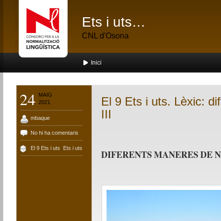
Ets i uts…
CNL d'Osona
Inici
24
MAIG
El 9 Ets i uts. Lèxic: 
2021
III
mbaque
No hi ha comentaris
El 9 Ets i uts
,
Ets i uts
DIFERENTS MANERES DE NE