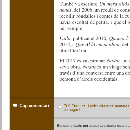
També va escriure
Un meravellós 
nenes
, del
2006
, un recull de con
recollir
rondalles i contes de la cu
havia
escoltat
de petita
,
i
que el p
per sempre.
Laila
, publicat el 2010,
Quan a l’
2015, i
Que Al·là em perdoni
, del
obra literària.
El 2017 es va estrenar
Nador
, un
seva
obra.
Nador
és
un viatge sen
través d’una conversa entre una d
persona d’arrels occidentals.
Cap comentari
El 9 Ets i uts. Lèxic: diferents maneres
de negar III
Els comentaris per aquesta entrada estan t