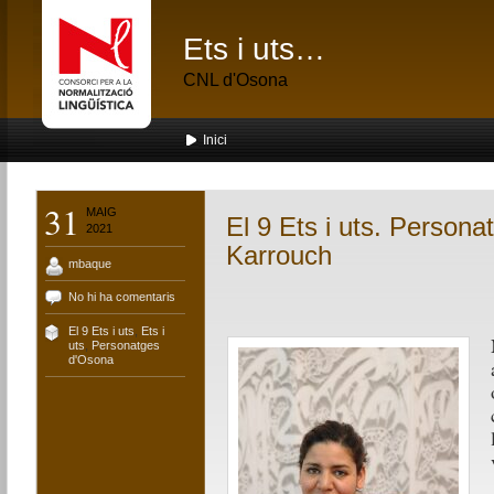
Ets i uts…
CNL d'Osona
Inici
31
MAIG
El 9 Ets i uts. Persona
2021
Karrouch
mbaque
No hi ha comentaris
El 9 Ets i uts
,
Ets i
uts
,
Personatges
d'Osona