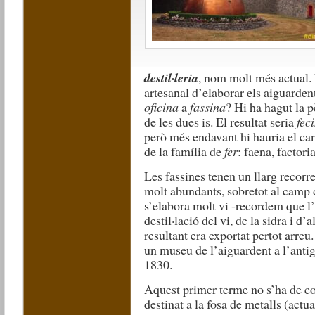
destil·leria
, nom molt més actual. 
artesanal d’elaborar els aiguarden
oficina
a
fassina
? Hi ha hagut la p
de les dues is. El resultat seria
fec
però més endavant hi hauria el ca
de la família de
fer
: faena, factori
Les fassines tenen un llarg recorre
molt abundants, sobretot al camp 
s’elabora molt vi -recordem que l’
destil·lació del vi, de la sidra i d
resultant era exportat pertot arreu
un museu de l’aiguardent a l’anti
1830.
Aquest primer terme no s’ha de 
destinat a la fosa de metalls (act