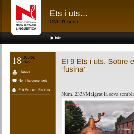
Ets i uts…
CNL d'Osona
Inici
18
JULIOL
El 9 Ets i uts. Sobre e
2022
‘fusina’
mbaque
No hi ha comentaris
El 9 Ets i uts
,
Ets i uts
Núm. 233//
Malgrat la seva sembl