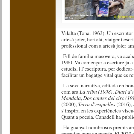
Vilalta (Tona, 1963). Un escriptor
artesà joier, hortolà, viatger i escr
professional com a artesà joier amb
Fill de família masovera, va acaba
1980. Va començar a escriure ja a 
estudis, i l’escriptura, per dedicar
facilitar un bagatge vital que es re
La seva narrativa, editada en bon
com ara
La tribu (1998)
,
Diari d’
Mandala
,
Dos contes del circ (19
(2000),
Terra d’esquelles
(2016),
s’inspira en les experiències viscu
Quant a poesia, Canadell ha publ
Ha guanyat nombrosos premis arreu
narrativa com en poesia.
El 2020 