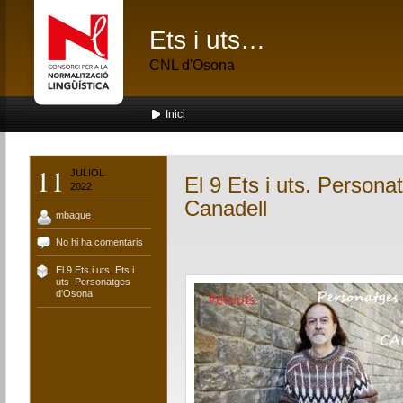
Ets i uts…
CNL d'Osona
Inici
11
JULIOL
El 9 Ets i uts. Persona
2022
Canadell
mbaque
No hi ha comentaris
El 9 Ets i uts
,
Ets i
uts
,
Personatges
d'Osona