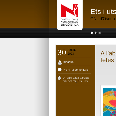
Ets i u
CNL d'Osona
Inici
30
ABRIL
A l’a
2023
fetes
mbaque
No hi ha comentaris
A l'abril cada paraula
val per mil
,
Ets i uts