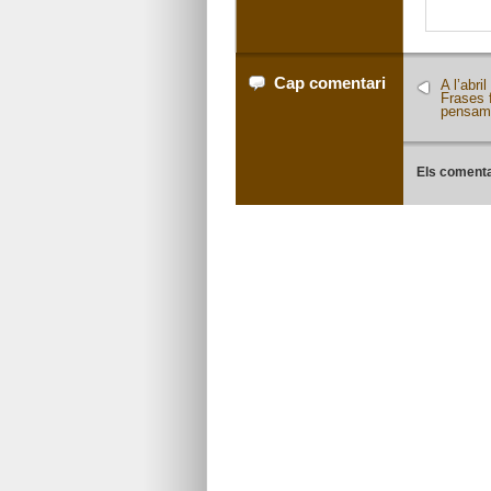
Cap comentari
A l’abri
Frases 
pensam
Els comenta