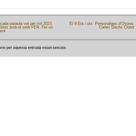
l cada paraula val per mil 2023.
El 9 Ets i uts. Personatges d’Osona:
fetes amb el verb FER. Fer un
Carles Dachs Clotet
ent
ris per aquesta entrada estan tancats
.