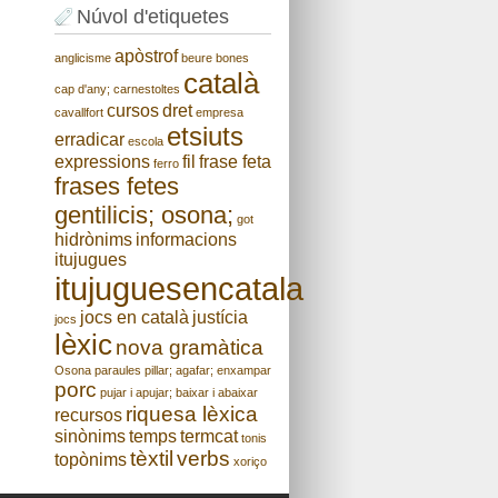
Núvol d'etiquetes
apòstrof
anglicisme
beure
bones
català
cap d'any;
carnestoltes
cursos
dret
cavallfort
empresa
etsiuts
erradicar
escola
expressions
fil
frase feta
ferro
frases fetes
gentilicis; osona;
got
hidrònims
informacions
itujugues
itujuguesencatala
jocs en català
justícia
jocs
lèxic
nova gramàtica
Osona
paraules
pillar; agafar; enxampar
porc
pujar i apujar; baixar i abaixar
riquesa lèxica
recursos
sinònims
temps
termcat
tonis
tèxtil
verbs
topònims
xoriço