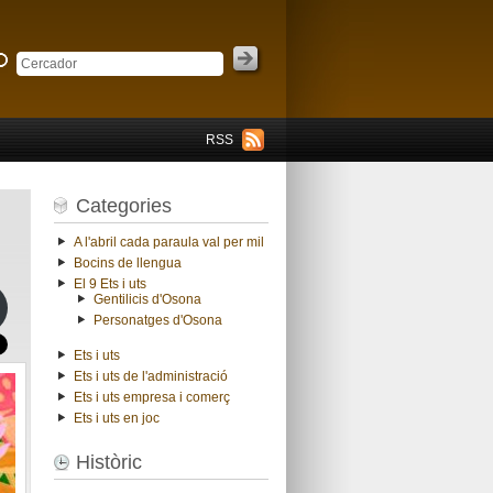
RSS
Categories
A l'abril cada paraula val per mil
Bocins de llengua
El 9 Ets i uts
Gentilicis d'Osona
Personatges d'Osona
Ets i uts
Ets i uts de l'administració
Ets i uts empresa i comerç
Ets i uts en joc
Històric