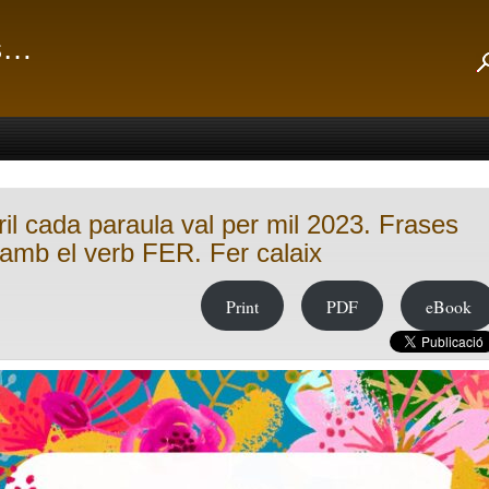
ts…
bril cada paraula val per mil 2023. Frases
 amb el verb FER. Fer calaix
Print
PDF
eBook